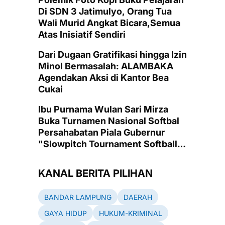
Di SDN 3 Jatimulyo, Orang Tua
Wali Murid Angkat Bicara,Semua
Atas Inisiatif Sendiri
Dari Dugaan Gratifikasi hingga Izin
Minol Bermasalah: ALAMBAKA
Agendakan Aksi di Kantor Bea
Cukai
Ibu Purnama Wulan Sari Mirza
Buka Turnamen Nasional Softbal
Persahabatan Piala Gubernur
"Slowpitch Tournament Softball
2025" di Lapangan Emas PKOR
Way Halim, Bandarlampung
KANAL BERITA PILIHAN
BANDAR LAMPUNG
DAERAH
GAYA HIDUP
HUKUM-KRIMINAL