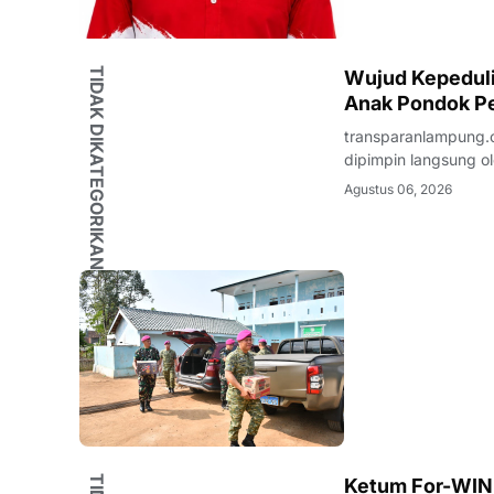
TIDAK DIKATEGORIKAN
Wujud Kepedulia
Anak Pondok Pe
transparanlampung.c
dipimpin langsung ol
beaserta Ketua dan 
Agustus 06, 2026
Kunjungan Sosial te
Ketum For-WIN