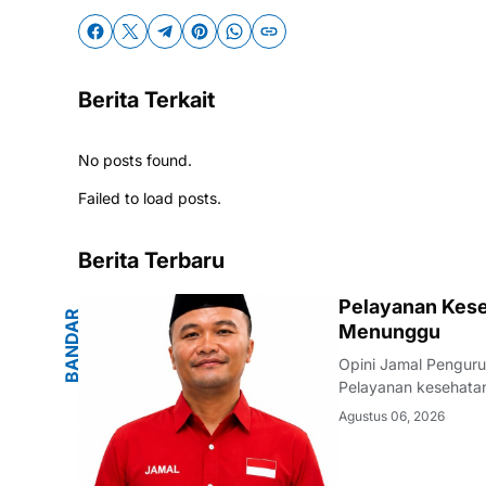
Berita Terkait
No posts found.
Failed to load posts.
Berita Terbaru
G
Pelayanan Kese
B
A
N
D
A
R
L
A
M
P
U
N
Menunggu
Opini Jamal Pengur
Pelayanan kesehatan
warganya. Di tenga
Agustus 06, 2026
masyarakat terhadap