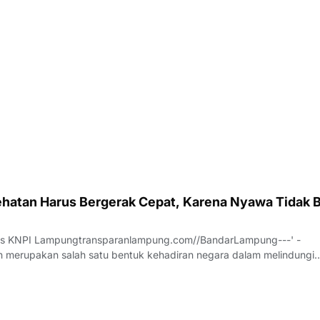
hatan Harus Bergerak Cepat, Karena Nyawa Tidak B
us KNPI Lampungtransparanlampung.com//BandarLampung---' -
 merupakan salah satu bentuk kehadiran negara dalam melindungi
h pesatnya perkembangan teknologi dan meningkatnya ekspektasi
 pelayanan publik, sektor kesehatan dituntu