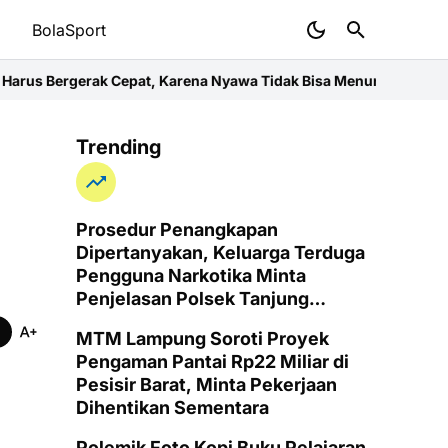
t
BolaSport
epat, Karena Nyawa Tidak Bisa Menunggu
Wujud Kepedulian dan Ka
Trending
Prosedur Penangkapan
Dipertanyakan, Keluarga Terduga
Pengguna Narkotika Minta
Penjelasan Polsek Tanjung
Senang
MTM Lampung Soroti Proyek
Pengaman Pantai Rp22 Miliar di
Pesisir Barat, Minta Pekerjaan
Dihentikan Sementara
Polemik Foto Kopi Buku Pelajaran