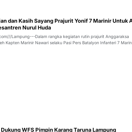
n dan Kasih Sayang Prajurit Yonif 7 Marinir Untuk 
santren Nurul Huda
om///Lampung---Dalam rangka kegiatan rutin prajurit Anggaraksa
eh Kapten Marinir Nawari selaku Pasi Pers Batalyon Infanteri 7 Marin
anggota Jalasenastri Ranting A Cabang 7 PG Kormar melaksanakan
rhadap anak anak Yatim - P
 Dukung WFS Pimpin Karang Taruna Lampung