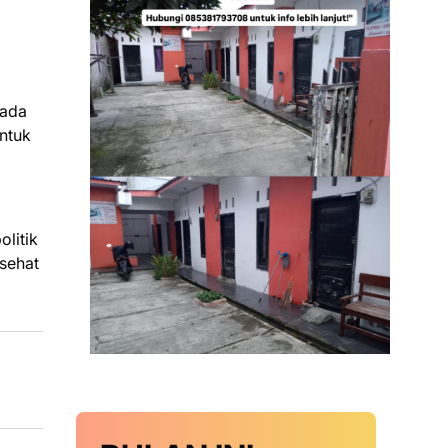
pada
ntuk
litik
sehat