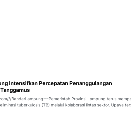
ersebut dibahas dalam Rapat Koordinasi Tim Percepatan Penanggu
B) Kabupaten Tanggamus yan
ng Intensifkan Percepatan Penanggulangan
i Tanggamus
com///BandarLampung---Pemerintah Provinsi Lampung terus memp
liminasi tuberkulosis (TB) melalui kolaborasi lintas sektor. Upaya te
Rapat Koordinasi Tim Percepatan Penanggulangan Tuberkulosis (TP
us bersama Peme