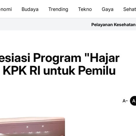
onomi
Budaya
Trending
Tekno
Gaya
Seha
Pelayanan Kesehatan Harus Bergerak C
iasi Program "Hajar
i KPK RI untuk Pemilu