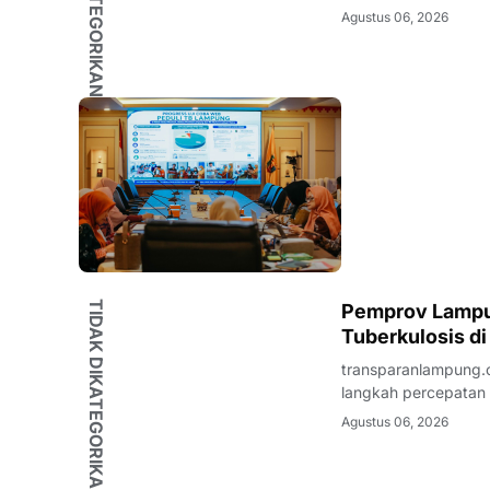
Tanggamus. Upaya t
Agustus 06, 2026
Tuberkulosis (TP2T
TIDAK DIKATEGORIKAN
Pemprov Lampu
Tuberkulosis d
transparanlampung.
langkah percepatan e
diwujudkan melalui 
Agustus 06, 2026
Kabupaten Tanggam