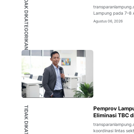
TIDAK DIKATEGORIKAN
transparanlampung.
Lampung pada 7–8 A
organisasi kepemuda
Agustus 06, 2026
nama Wahrul Fauzi S
TIDAK DIKATEGORIKAN
Pemprov Lampu
Eliminasi TBC 
transparanlampung.
koordinasi lintas s