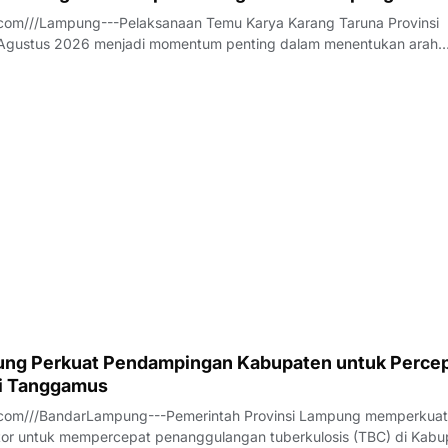
com///Lampung---Pelaksanaan Temu Karya Karang Taruna Provinsi
gustus 2026 menjadi momentum penting dalam menentukan arah
an tersebut untuk lima tahun ke depan. Di tengah dinamika tersebut
ilalahi (WFS) mencuat sebagai salah s
ng Perkuat Pendampingan Kabupaten untuk Perce
di Tanggamus
com///BandarLampung---Pemerintah Provinsi Lampung memperkuat
ektor untuk mempercepat penanggulangan tuberkulosis (TBC) di Kab