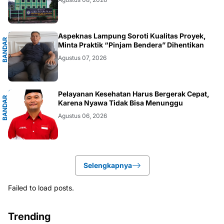
G
Aspeknas Lampung Soroti Kualitas Proyek,
B
A
N
D
A
R
L
A
M
P
U
N
Minta Praktik “Pinjam Bendera” Dihentikan
Agustus 07, 2026
G
Pelayanan Kesehatan Harus Bergerak Cepat,
B
A
N
D
A
R
L
A
M
P
U
N
Karena Nyawa Tidak Bisa Menunggu
Agustus 06, 2026
Selengkapnya
Failed to load posts.
Trending