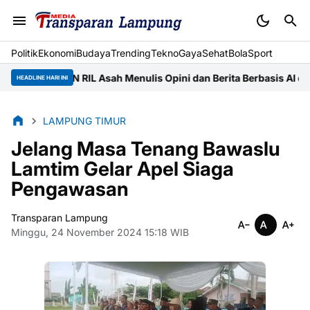
Politik
Ekonomi
Budaya
Trending
Tekno
Gaya
Sehat
BolaSport
a UIN RIL Asah Menulis Opini dan Berita Berbasis AI di JMSI La
HEADLINE HARI INI
LAMPUNG TIMUR
Jelang Masa Tenang Bawaslu
Lamtim Gelar Apel Siaga
Pengawasan
Transparan Lampung
Minggu, 24 November 2024 15:18 WIB