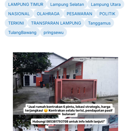
LAMPUNG TIMUR
Lampung Selatan
Lampung Utara
NASIONAL
OLAHRAGA
PESAWARAN
POLITIK
TERKINI
TRANSPARAN LAMPUNG
Tanggamus
TulangBawang
pringsewu