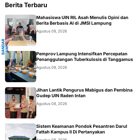
Berita Terbaru
G
Mahasiswa UIN RIL Asah Menulis Opini dan
Berita Berbasis AI di JMSI Lampung
Agustus 08, 2026
B
A
N
D
A
R
L
A
M
P
U
N
G
.
L
A
M
P
U
N
.LAMPUNG
Pemprov Lampung Intensifkan Percepatan
Penanggulangan Tuberkulosis di Tanggamus
Agustus 08, 2026
.LAMPUNG
Jihan Lantik Pengurus Mabigus dan Pembina
Gudep UIN Raden Intan
Agustus 08, 2026
LAMPUNG
Sistem Keamanan Pondok Pesantren Darul
Fattah Kampus II Di Pertanyakan
Agustus 08, 2026