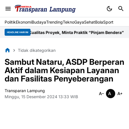
Politik
Ekonomi
Budaya
Trending
Tekno
Gaya
Sehat
BolaSport
 Kualitas Proyek, Minta Praktik “Pinjam Bendera” Dihentikan
Pel
HEADLINE HARI INI
Tidak dikategorikan
Sambut Nataru, ASDP Berperan
Aktif dalam Kesiapan Layanan
dan Fasilitas Penyeberangan
Transparan Lampung
Minggu, 15 Desember 2024 13:33 WIB