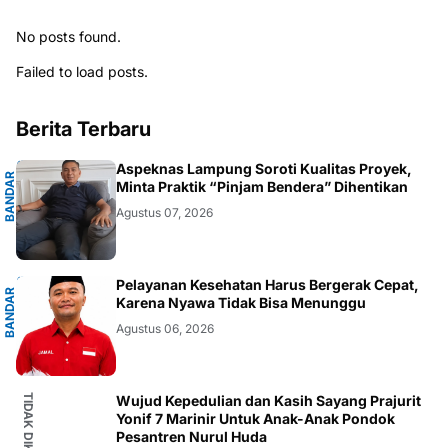
No posts found.
Failed to load posts.
Berita Terbaru
G
Aspeknas Lampung Soroti Kualitas Proyek,
B
A
N
D
A
R
L
A
M
P
U
N
Minta Praktik “Pinjam Bendera” Dihentikan
Agustus 07, 2026
G
Pelayanan Kesehatan Harus Bergerak Cepat,
B
A
N
D
A
R
L
A
M
P
U
N
Karena Nyawa Tidak Bisa Menunggu
Agustus 06, 2026
Wujud Kepedulian dan Kasih Sayang Prajurit
Yonif 7 Marinir Untuk Anak-Anak Pondok
Pesantren Nurul Huda