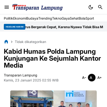
Politik
Ekonomi
Budaya
Trending
Tekno
Gaya
Sehat
BolaSport
an Harus Bergerak Cepat, Karena Nyawa Tidak Bisa Menunggu
Wu
HEADLINE HARI INI
Tidak dikategorikan
Kabid Humas Polda Lampung
Kunjungan Ke Sejumlah Kantor
Media
Transparan Lampung
Kamis, 23 Januari 2025 02:55 WIB