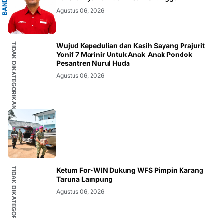
G
B
A
N
D
A
R
L
A
M
P
U
N
Agustus 06, 2026
TIDAK DIKATEGORIKAN
Wujud Kepedulian dan Kasih Sayang Prajurit
Yonif 7 Marinir Untuk Anak-Anak Pondok
Pesantren Nurul Huda
Agustus 06, 2026
TIDAK DIKATEGORIKAN
Ketum For-WIN Dukung WFS Pimpin Karang
Taruna Lampung
Agustus 06, 2026