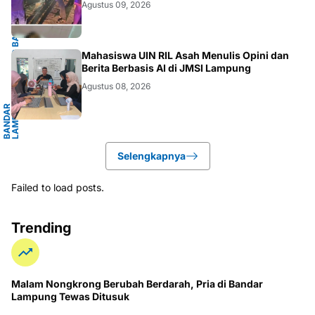
BANDARLAMPUNG
Agustus 09, 2026
G
Mahasiswa UIN RIL Asah Menulis Opini dan
Berita Berbasis AI di JMSI Lampung
Agustus 08, 2026
B
A
N
D
A
R
L
A
M
P
U
N
G
.
L
A
M
P
U
N
Selengkapnya
Failed to load posts.
Trending
Malam Nongkrong Berubah Berdarah, Pria di Bandar
Lampung Tewas Ditusuk