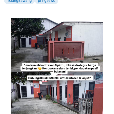
TulangBawang
pringsewu