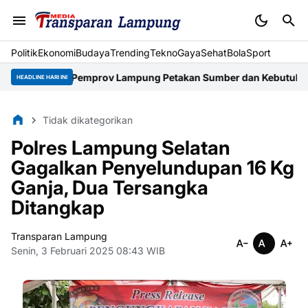
Politik
Ekonomi
Budaya
Trending
Tekno
Gaya
Sehat
BolaSport
l Nino, Pemprov Lampung Petakan Sumber dan Kebutuhan Air
Pemp
HEADLINE HARI INI
Tidak dikategorikan
Polres Lampung Selatan
Gagalkan Penyelundupan 16 Kg
Ganja, Dua Tersangka
Ditangkap
Transparan Lampung
Senin, 3 Februari 2025 08:43 WIB