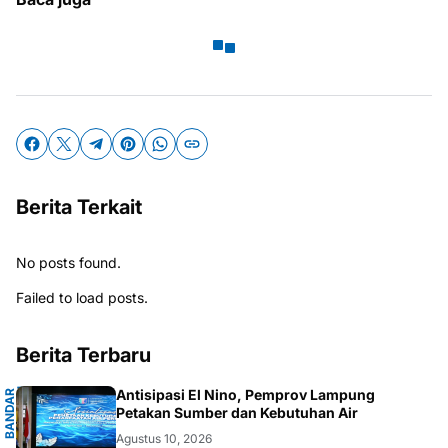
Berita Terkait
No posts found.
Failed to load posts.
Berita Terbaru
N
Antisipasi El Nino, Pemprov Lampung
B
A
N
D
A
R
L
A
M
P
U
Petakan Sumber dan Kebutuhan Air
Agustus 10, 2026