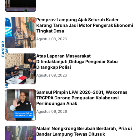
G
Pemprov Lampung Ajak Seluruh Kader
Karang Taruna Jadi Motor Pengerak Ekonomi
Tingkat Desa
Agustus 09, 2026
B
A
N
D
A
R
L
A
M
P
U
N
G
.
L
A
M
P
U
N
HUKUM/KRIMINAL
Atas Laporan Masyarakat
Ditindaklanjuti,Diduga Pengedar Sabu
Ditangkap Polisi
Agustus 09, 2026
JAKARTA
Samsul Pimpin LPAI 2026–2031, Wakornas
TRCPPA Dorong Penguatan Kolaborasi
Perlindungan Anak
Agustus 09, 2026
Malam Nongkrong Berubah Berdarah, Pria di
Bandar Lampung Tewas Ditusuk