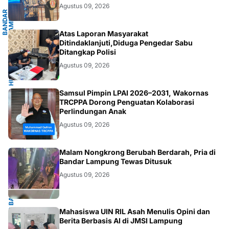
G
Agustus 09, 2026
B
A
N
D
A
R
L
A
M
P
U
N
G
.
L
A
M
P
U
N
HUKUM/KRIMINAL
Atas Laporan Masyarakat
Ditindaklanjuti,Diduga Pengedar Sabu
Ditangkap Polisi
Agustus 09, 2026
JAKARTA
Samsul Pimpin LPAI 2026–2031, Wakornas
TRCPPA Dorong Penguatan Kolaborasi
Perlindungan Anak
Agustus 09, 2026
BANDARLAMPUNG
Malam Nongkrong Berubah Berdarah, Pria di
Bandar Lampung Tewas Ditusuk
Agustus 09, 2026
Mahasiswa UIN RIL Asah Menulis Opini dan
Berita Berbasis AI di JMSI Lampung