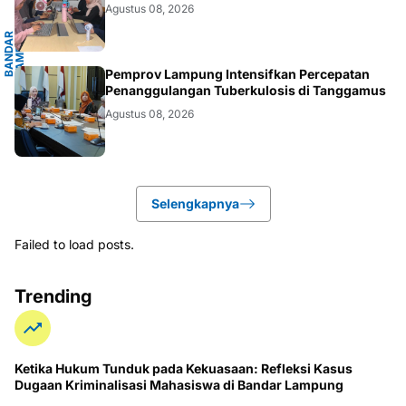
G
Agustus 08, 2026
B
A
N
D
A
R
L
A
M
P
U
N
G
.
L
A
M
P
U
N
.LAMPUNG
Pemprov Lampung Intensifkan Percepatan
Penanggulangan Tuberkulosis di Tanggamus
Agustus 08, 2026
Selengkapnya
Failed to load posts.
Trending
Ketika Hukum Tunduk pada Kekuasaan: Refleksi Kasus
Dugaan Kriminalisasi Mahasiswa di Bandar Lampung