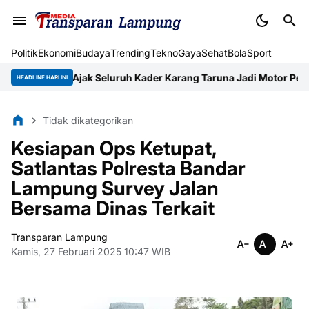
Politik
Ekonomi
Budaya
Trending
Tekno
Gaya
Sehat
BolaSport
pung Ajak Seluruh Kader Karang Taruna Jadi Motor Pengerak E
HEADLINE HARI INI
Tidak dikategorikan
Kesiapan Ops Ketupat,
Satlantas Polresta Bandar
Lampung Survey Jalan
Bersama Dinas Terkait
Transparan Lampung
Kamis, 27 Februari 2025 10:47 WIB