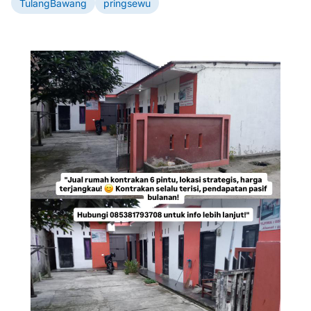
TulangBawang
pringsewu