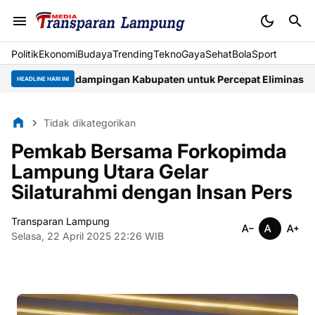
Politik
Ekonomi
Budaya
Trending
Tekno
Gaya
Sehat
BolaSport
 Pendampingan Kabupaten untuk Percepat Eliminasi TBC di Ta
HEADLINE HARI INI
Tidak dikategorikan
Pemkab Bersama Forkopimda
Lampung Utara Gelar
Silaturahmi dengan Insan Pers
Transparan Lampung
Selasa, 22 April 2025 22:26 WIB