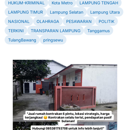
HUKUM-KRIMINAL
Kota Metro
LAMPUNG TENGAH
LAMPUNG TIMUR
Lampung Selatan
Lampung Utara
NASIONAL
OLAHRAGA
PESAWARAN
POLITIK
TERKINI
TRANSPARAN LAMPUNG
Tanggamus
TulangBawang
pringsewu