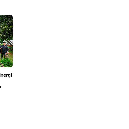
nergi
a