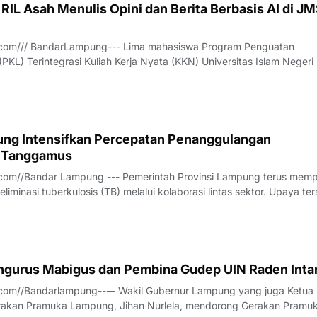
IL Asah Menulis Opini dan Berita Berbasis AI di JM
com/// BandarLampung--- Lima mahasiswa Program Penguatan
PKL) Terintegrasi Kuliah Kerja Nyata (KKN) Universitas Islam Negeri
(RIL) mengikuti pelatihan penulisan opini publik dan berita berbasi
e (AI) di Kantor Sek
ng Intensifkan Percepatan Penanggulangan
i Tanggamus
com//Bandar Lampung --- Pemerintah Provinsi Lampung terus mem
liminasi tuberkulosis (TB) melalui kolaborasi lintas sektor. Upaya te
Rapat Koordinasi Tim Percepatan Penanggulangan Tuberkulosis (TP
us bersama Pe
engurus Mabigus dan Pembina Gudep UIN Raden Inta
com//Bandarlampung---– Wakil Gubernur Lampung yang juga Ketua 
rakan Pramuka Lampung, Jihan Nurlela, mendorong Gerakan Pramu