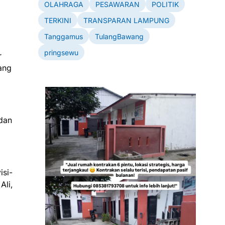
OLAHRAGA
PESAWARAN
POLITIK
TERKINI
TRANSPARAN LAMPUNG
Tanggamus
TulangBawang
pringsewu
r
ang
 dan
isi-
Ali,