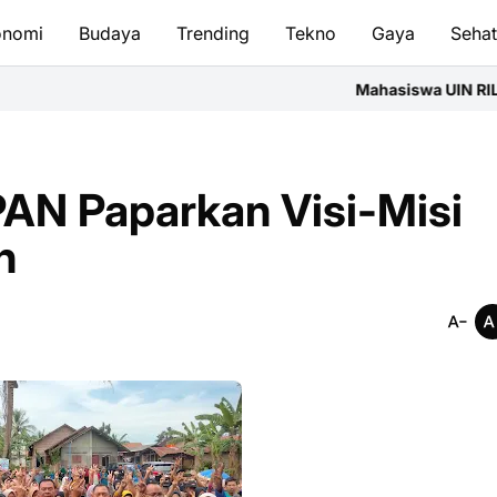
onomi
Budaya
Trending
Tekno
Gaya
Seha
Mahasiswa UIN RIL Asah Menulis Opini
PAN Paparkan Visi-Misi
n