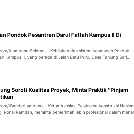
g untuk memperkuat pendidikan karakter dan menyiapkan generas
daptif, serta siap
n Pondok Pesantren Darul Fattah Kampus II Di
com//Lampung Selatan, – Kebijakan dan sistem keamanan Pondok
ah Kampus II, yang berada di Jalan Batu Puru, Desa Tanjung Sari,
bupaten Lampung Selatan, dipertanyakan salah seorang keluarga w
ersebut disampaikan oleh In, s
ng Soroti Kualitas Proyek, Minta Praktik “Pinjam
tikan
com//BandarLampung— Ketua Asosiasi Pelaksana Konstruksi Nasion
, Ronal Ramdan, meminta pemerintah lebih profesional dalam mene
a proyek konstruksi.Hal itu disampaikan Ronal saat diwawancarai t
anya, Jumat (7/8/2026).