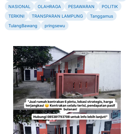
NASIONAL
OLAHRAGA
PESAWARAN
POLITIK
TERKINI
TRANSPARAN LAMPUNG
Tanggamus
TulangBawang
pringsewu