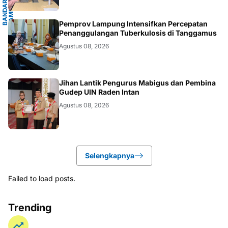
B
A
N
D
A
R
L
A
M
P
U
N
G
.
L
A
M
P
U
N
.LAMPUNG
Pemprov Lampung Intensifkan Percepatan
Penanggulangan Tuberkulosis di Tanggamus
Agustus 08, 2026
.LAMPUNG
Jihan Lantik Pengurus Mabigus dan Pembina
Gudep UIN Raden Intan
Agustus 08, 2026
Selengkapnya
Failed to load posts.
Trending