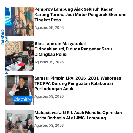
G
Pemprov Lampung Ajak Seluruh Kader
Karang Taruna Jadi Motor Pengerak Ekonomi
Tingkat Desa
Agustus 09, 2026
B
A
N
D
A
R
L
A
M
P
U
N
G
.
L
A
M
P
U
N
HUKUM/KRIMINAL
Atas Laporan Masyarakat
Ditindaklanjuti,Diduga Pengedar Sabu
Ditangkap Polisi
Agustus 09, 2026
JAKARTA
Samsul Pimpin LPAI 2026–2031, Wakornas
TRCPPA Dorong Penguatan Kolaborasi
Perlindungan Anak
Agustus 09, 2026
G
Mahasiswa UIN RIL Asah Menulis Opini dan
Berita Berbasis AI di JMSI Lampung
Agustus 08, 2026