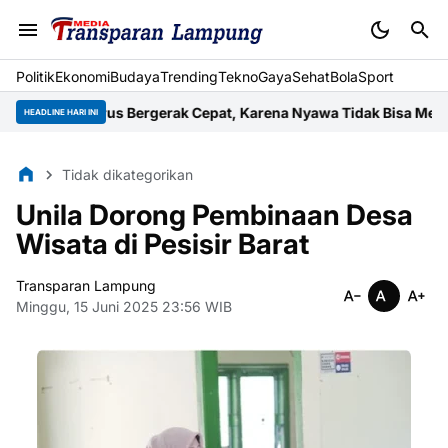
Politik
Ekonomi
Budaya
Trending
Tekno
Gaya
Sehat
BolaSport
an Harus Bergerak Cepat, Karena Nyawa Tidak Bisa Menunggu
Wuj
HEADLINE HARI INI
Tidak dikategorikan
Unila Dorong Pembinaan Desa
Wisata di Pesisir Barat
Transparan Lampung
Minggu, 15 Juni 2025 23:56 WIB