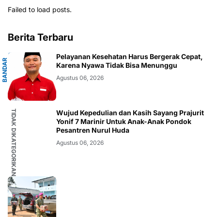
Failed to load posts.
Berita Terbaru
G
Pelayanan Kesehatan Harus Bergerak Cepat,
B
A
N
D
A
R
L
A
M
P
U
N
Karena Nyawa Tidak Bisa Menunggu
Agustus 06, 2026
TIDAK DIKATEGORIKAN
Wujud Kepedulian dan Kasih Sayang Prajurit
Yonif 7 Marinir Untuk Anak-Anak Pondok
Pesantren Nurul Huda
Agustus 06, 2026