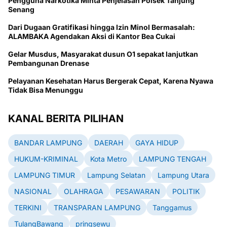
Pengguna Narkotika Minta Penjelasan Polsek Tanjung
Senang
Dari Dugaan Gratifikasi hingga Izin Minol Bermasalah:
ALAMBAKA Agendakan Aksi di Kantor Bea Cukai
Gelar Musdus, Masyarakat dusun O1 sepakat lanjutkan
Pembangunan Drenase
Pelayanan Kesehatan Harus Bergerak Cepat, Karena Nyawa
Tidak Bisa Menunggu
KANAL BERITA PILIHAN
BANDAR LAMPUNG
DAERAH
GAYA HIDUP
HUKUM-KRIMINAL
Kota Metro
LAMPUNG TENGAH
LAMPUNG TIMUR
Lampung Selatan
Lampung Utara
NASIONAL
OLAHRAGA
PESAWARAN
POLITIK
TERKINI
TRANSPARAN LAMPUNG
Tanggamus
TulangBawang
pringsewu