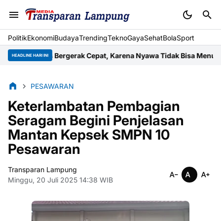
Politik
Ekonomi
Budaya
Trending
Tekno
Gaya
Sehat
BolaSport
arus Bergerak Cepat, Karena Nyawa Tidak Bisa Menunggu
Wujud K
HEADLINE HARI INI
PESAWARAN
Keterlambatan Pembagian
Seragam Begini Penjelasan
Mantan Kepsek SMPN 10
Pesawaran
Transparan Lampung
Minggu, 20 Juli 2025 14:38 WIB