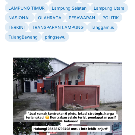
LAMPUNG TIMUR
Lampung Selatan
Lampung Utara
NASIONAL
OLAHRAGA
PESAWARAN
POLITIK
TERKINI
TRANSPARAN LAMPUNG
Tanggamus
TulangBawang
pringsewu