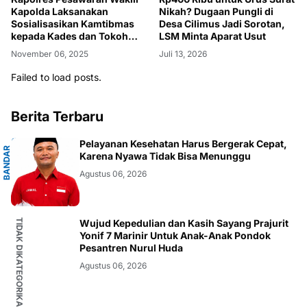
Kapolda Laksanakan
Nikah? Dugaan Pungli di
Sosialisasikan Kamtibmas
Desa Cilimus Jadi Sorotan,
kepada Kades dan Tokoh
LSM Minta Aparat Usut
Masyarakat
November 06, 2025
Juli 13, 2026
Failed to load posts.
Berita Terbaru
G
Pelayanan Kesehatan Harus Bergerak Cepat,
B
A
N
D
A
R
L
A
M
P
U
N
Karena Nyawa Tidak Bisa Menunggu
Agustus 06, 2026
TIDAK DIKATEGORIKAN
Wujud Kepedulian dan Kasih Sayang Prajurit
Yonif 7 Marinir Untuk Anak-Anak Pondok
Pesantren Nurul Huda
Agustus 06, 2026