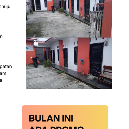
enuju
an
mpatan
lam
a
g
BULAN INI