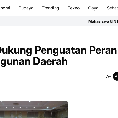
onomi
Budaya
Trending
Tekno
Gaya
Seha
Mahasiswa UIN RIL Asah Menulis O
ukung Penguatan Peran
gunan Daerah