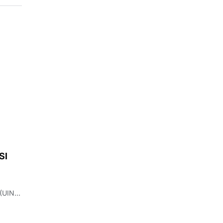
SI
 (UIN)
s