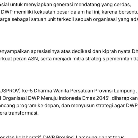
osial untuk menyiapkan generasi mendatang yang cerdas,
 DWP memiliki kekuatan besar dalam hal ini, karena bersent
rga sebagai satuan unit terkecil sebuah organisasi yang ada
yampaikan apresiasinya atas dedikasi dan kiprah nyata D
at peran ASN, serta menjadi mitra strategis pemerintah d
MUSPROV) ke-5 Dharma Wanita Persatuan Provinsi Lampung,
 Organisasi DWP Menuju Indonesia Emas 2045', diharapkan
ancang program ke depan, dan menyusun strategi agar DWP
ra transformasi.
r dan kolaboratif, DWP Provinsi Lampung dapat terus