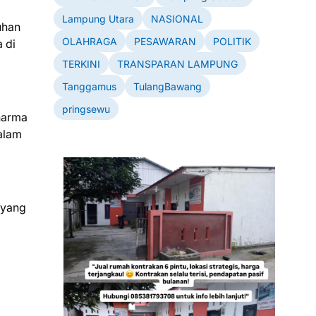
Lampung Utara
NASIONAL
uhan
OLAHRAGA
PESAWARAN
POLITIK
 di
TERKINI
TRANSPARAN LAMPUNG
Tanggamus
TulangBawang
pringsewu
harma
alam
 yang