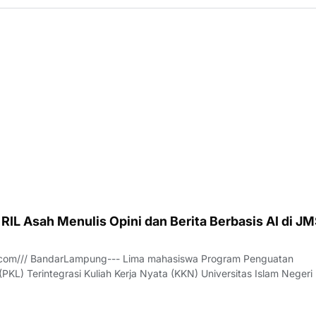
IL Asah Menulis Opini dan Berita Berbasis AI di JM
com/// BandarLampung--- Lima mahasiswa Program Penguatan
PKL) Terintegrasi Kuliah Kerja Nyata (KKN) Universitas Islam Negeri
(RIL) mengikuti pelatihan penulisan opini publik dan berita berbasi
e (AI) di Kantor Sek