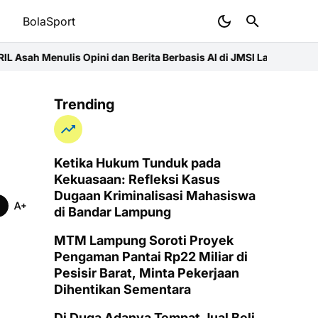
t
BolaSport
pini dan Berita Berbasis AI di JMSI Lampung
Pemprov Lampung Int
Trending
Ketika Hukum Tunduk pada
Kekuasaan: Refleksi Kasus
Dugaan Kriminalisasi Mahasiswa
di Bandar Lampung
MTM Lampung Soroti Proyek
Pengaman Pantai Rp22 Miliar di
Pesisir Barat, Minta Pekerjaan
Dihentikan Sementara
Di Duga Adanya Tempat Jual Beli