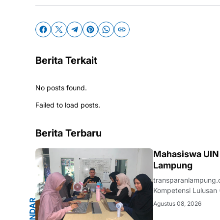
Berita Terkait
No posts found.
Failed to load posts.
Berita Terbaru
G
Mahasiswa UIN R
Lampung
transparanlampung.
Kompetensi Lulusan (
Raden Intan Lampung 
B
A
N
D
A
R
L
A
M
P
U
N
G
.
L
A
M
P
U
N
Agustus 08, 2026
Artificial Intelligenc