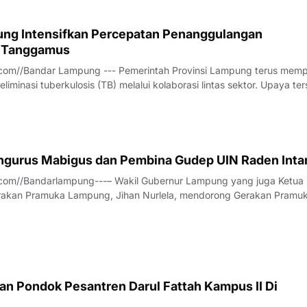
ng Intensifkan Percepatan Penanggulangan
i Tanggamus
com//Bandar Lampung --- Pemerintah Provinsi Lampung terus mem
liminasi tuberkulosis (TB) melalui kolaborasi lintas sektor. Upaya te
Rapat Koordinasi Tim Percepatan Penanggulangan Tuberkulosis (TP
us bersama Pe
engurus Mabigus dan Pembina Gudep UIN Raden Inta
com//Bandarlampung---– Wakil Gubernur Lampung yang juga Ketua 
rakan Pramuka Lampung, Jihan Nurlela, mendorong Gerakan Pramu
g untuk memperkuat pendidikan karakter dan menyiapkan generas
daptif, serta siap
n Pondok Pesantren Darul Fattah Kampus II Di