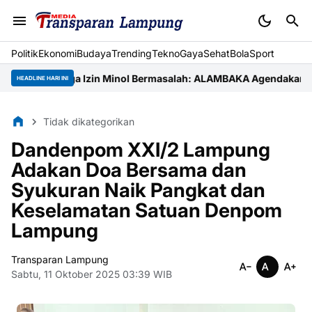
Politik
Ekonomi
Budaya
Trending
Tekno
Gaya
Sehat
BolaSport
i hingga Izin Minol Bermasalah: ALAMBAKA Agendakan Aksi di Kan
HEADLINE HARI INI
Tidak dikategorikan
Dandenpom XXI/2 Lampung
Adakan Doa Bersama dan
Syukuran Naik Pangkat dan
Keselamatan Satuan Denpom
Lampung
Transparan Lampung
Sabtu, 11 Oktober 2025 03:39 WIB