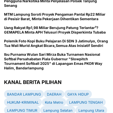
Pengguna Narkotika Minta Penjelasan Polsek Tanjung
Senang
MTM Lampung Soroti Proyek Pengaman Pantai Rp22 Miliar
di Pesisir Barat, Minta Pekerjaan Dihentikan Sementara
Uang Rakyat Rp1,98 Miliar Berujung Patung Terlantar²?
GEMAPELA Minta APH Telusuri Proyek Disperkimta Tubaba
Polemik Foto Kopi Buku Pelajaran Di SDN 3 Jatimulyo, Orang
Tua Wali Murid Angkat Bicara,Semua Atas Inisiatif Sendiri
Ibu Purnama Wulan Sari Mirza Buka Turnamen Nasional
Softbal Persahabatan Piala Gubernur "Slowpitch
Tournament Softball 2025" di Lapangan Emas PKOR Way
Halim, Bandarlampung
KANAL BERITA PILIHAN
BANDAR LAMPUNG
DAERAH
GAYA HIDUP
HUKUM-KRIMINAL
Kota Metro
LAMPUNG TENGAH
LAMPUNG TIMUR
Lampung Selatan
Lampung Utara