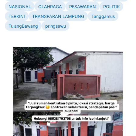
NASIONAL
OLAHRAGA
PESAWARAN
POLITIK
TERKINI
TRANSPARAN LAMPUNG
Tanggamus
TulangBawang
pringsewu