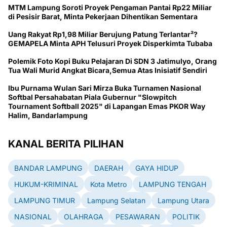
MTM Lampung Soroti Proyek Pengaman Pantai Rp22 Miliar
di Pesisir Barat, Minta Pekerjaan Dihentikan Sementara
Uang Rakyat Rp1,98 Miliar Berujung Patung Terlantar²?
GEMAPELA Minta APH Telusuri Proyek Disperkimta Tubaba
Polemik Foto Kopi Buku Pelajaran Di SDN 3 Jatimulyo, Orang
Tua Wali Murid Angkat Bicara,Semua Atas Inisiatif Sendiri
Ibu Purnama Wulan Sari Mirza Buka Turnamen Nasional
Softbal Persahabatan Piala Gubernur "Slowpitch
Tournament Softball 2025" di Lapangan Emas PKOR Way
Halim, Bandarlampung
KANAL BERITA PILIHAN
BANDAR LAMPUNG
DAERAH
GAYA HIDUP
HUKUM-KRIMINAL
Kota Metro
LAMPUNG TENGAH
LAMPUNG TIMUR
Lampung Selatan
Lampung Utara
NASIONAL
OLAHRAGA
PESAWARAN
POLITIK