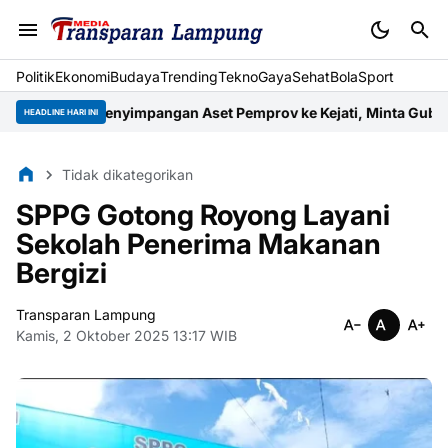
Politik
Ekonomi
Budaya
Trending
Tekno
Gaya
Sehat
BolaSport
n Penyimpangan Aset Pemprov ke Kejati, Minta Gubernur Selama
HEADLINE HARI INI
Tidak dikategorikan
SPPG Gotong Royong Layani
Sekolah Penerima Makanan
Bergizi
Transparan Lampung
Kamis, 2 Oktober 2025 13:17 WIB