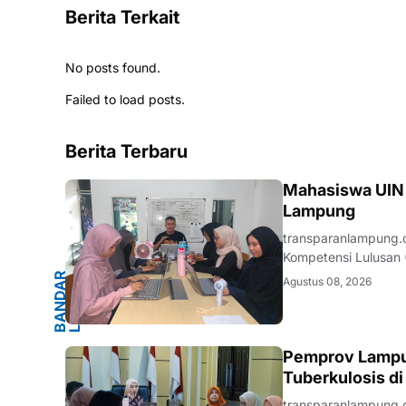
Berita Terkait
No posts found.
Failed to load posts.
Berita Terbaru
G
Mahasiswa UIN R
Lampung
transparanlampung.
Kompetensi Lulusan (
Raden Intan Lampung 
B
A
N
D
A
R
L
A
M
P
U
N
G
.
L
A
M
P
U
N
Agustus 08, 2026
Artificial Intelligenc
.LAMPUNG
Pemprov Lampu
Tuberkulosis d
transparanlampung.