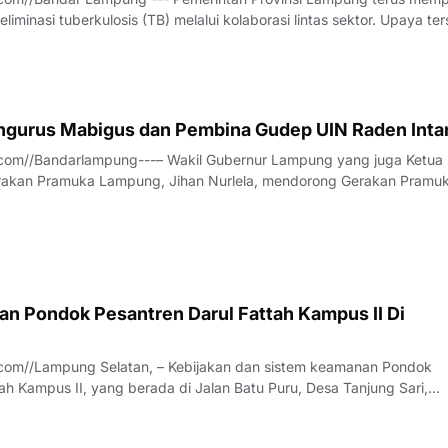
liminasi tuberkulosis (TB) melalui kolaborasi lintas sektor. Upaya te
Rapat Koordinasi Tim Percepatan Penanggulangan Tuberkulosis (TP
us bersama Pe
engurus Mabigus dan Pembina Gudep UIN Raden Inta
com//Bandarlampung---– Wakil Gubernur Lampung yang juga Ketua 
rakan Pramuka Lampung, Jihan Nurlela, mendorong Gerakan Pramu
g untuk memperkuat pendidikan karakter dan menyiapkan generas
daptif, serta siap
n Pondok Pesantren Darul Fattah Kampus II Di
com//Lampung Selatan, – Kebijakan dan sistem keamanan Pondok
ah Kampus II, yang berada di Jalan Batu Puru, Desa Tanjung Sari,
bupaten Lampung Selatan, dipertanyakan salah seorang keluarga w
ersebut disampaikan oleh In, s