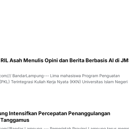
IL Asah Menulis Opini dan Berita Berbasis AI di JM
com/// BandarLampung--- Lima mahasiswa Program Penguatan
PKL) Terintegrasi Kuliah Kerja Nyata (KKN) Universitas Islam Negeri
(RIL) mengikuti pelatihan penulisan opini publik dan berita berbasi
e (AI) di Kantor Sek
ng Intensifkan Percepatan Penanggulangan
i Tanggamus
com//Bandar Lampung --- Pemerintah Provinsi Lampung terus mem