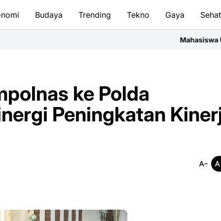
onomi
Budaya
Trending
Tekno
Gaya
Seha
Mahasiswa UIN RIL Asah Me
mpolnas ke Polda
nergi Peningkatan Kiner