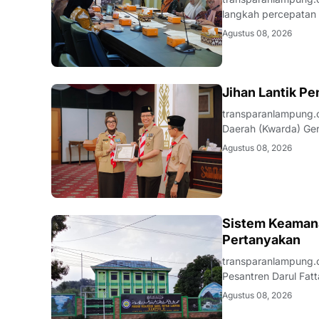
langkah percepatan e
diwujudkan melalui 
Agustus 08, 2026
Kabupaten Tanggam
.LAMPUNG
Jihan Lantik P
transparanlampung.
Daerah (Kwarda) Ge
Raden Intan Lampun
Agustus 08, 2026
yang berintegritas, a
LAMPUNG
Sistem Keamana
Pertanyakan
transparanlampung.
Pesantren Darul Fatt
Kecamatan Natar, Ka
Agustus 08, 2026
santri.Kekecewaan t