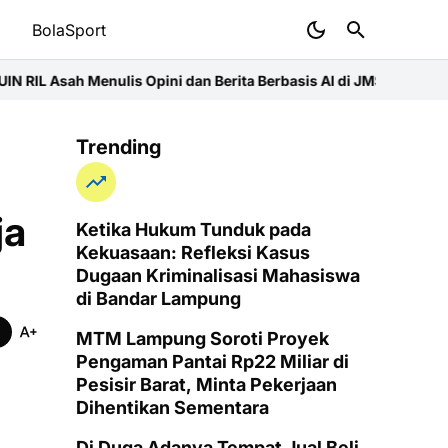
t
BolaSport
nulis Opini dan Berita Berbasis AI di JMSI Lampung
Pemprov Lamp
Trending
ja
Ketika Hukum Tunduk pada
Kekuasaan: Refleksi Kasus
Dugaan Kriminalisasi Mahasiswa
di Bandar Lampung
MTM Lampung Soroti Proyek
Pengaman Pantai Rp22 Miliar di
Pesisir Barat, Minta Pekerjaan
Dihentikan Sementara
Di Duga Adanya Tempat Jual Beli