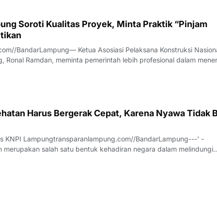
ng Soroti Kualitas Proyek, Minta Praktik “Pinjam
tikan
com//BandarLampung— Ketua Asosiasi Pelaksana Konstruksi Nasion
, Ronal Ramdan, meminta pemerintah lebih profesional dalam mene
a proyek konstruksi.Hal itu disampaikan Ronal saat diwawancarai t
anya, Jumat (7/8/2026).
hatan Harus Bergerak Cepat, Karena Nyawa Tidak B
us KNPI Lampungtransparanlampung.com//BandarLampung---' -
 merupakan salah satu bentuk kehadiran negara dalam melindungi
h pesatnya perkembangan teknologi dan meningkatnya ekspektasi
 pelayanan publik, sektor kesehatan dituntu