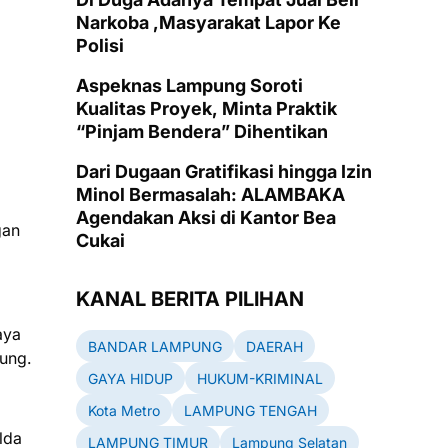
Narkoba ,Masyarakat Lapor Ke
Polisi
Aspeknas Lampung Soroti
Kualitas Proyek, Minta Praktik
“Pinjam Bendera” Dihentikan
Dari Dugaan Gratifikasi hingga Izin
Minol Bermasalah: ALAMBAKA
Agendakan Aksi di Kantor Bea
gan
Cukai
KANAL BERITA PILIHAN
aya
BANDAR LAMPUNG
DAERAH
pung.
GAYA HIDUP
HUKUM-KRIMINAL
Kota Metro
LAMPUNG TENGAH
lda
LAMPUNG TIMUR
Lampung Selatan