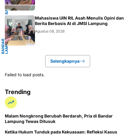
G
Mahasiswa UIN RIL Asah Menulis Opini dan
Berita Berbasis AI di JMSI Lampung
Agustus 08, 2026
B
A
N
D
A
R
L
A
M
P
U
N
G
.
L
A
M
P
U
N
Selengkapnya
Failed to load posts.
Trending
Malam Nongkrong Berubah Berdarah, Pria di Bandar
Lampung Tewas Ditusuk
Ketika Hukum Tunduk pada Kekuasaan: Refleksi Kasus