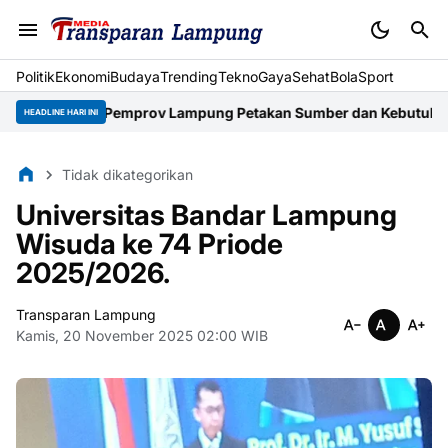
Politik
Ekonomi
Budaya
Trending
Tekno
Gaya
Sehat
BolaSport
ino, Pemprov Lampung Petakan Sumber dan Kebutuhan Air
Pemprov
HEADLINE HARI INI
Tidak dikategorikan
Universitas Bandar Lampung
Wisuda ke 74 Priode
2025/2026.
Transparan Lampung
Kamis, 20 November 2025 02:00 WIB