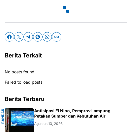
Berita Terkait
No posts found.
Failed to load posts.
Berita Terbaru
N
Antisipasi El Nino, Pemprov Lampung
B
A
N
D
A
R
L
A
M
P
U
Petakan Sumber dan Kebutuhan Air
Agustus 10, 2026