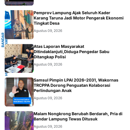
G
Pemprov Lampung Ajak Seluruh Kader
Karang Taruna Jadi Motor Pengerak Ekonomi
Tingkat Desa
Agustus 09, 2026
B
A
N
D
A
R
L
A
M
P
U
N
G
.
L
A
M
P
U
N
HUKUM/KRIMINAL
Atas Laporan Masyarakat
Ditindaklanjuti,Diduga Pengedar Sabu
Ditangkap Polisi
Agustus 09, 2026
JAKARTA
Samsul Pimpin LPAI 2026–2031, Wakornas
TRCPPA Dorong Penguatan Kolaborasi
Perlindungan Anak
Agustus 09, 2026
BANDARLAMPUNG
Malam Nongkrong Berubah Berdarah, Pria di
Bandar Lampung Tewas Ditusuk
Agustus 09, 2026