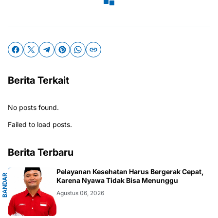
Berita Terkait
No posts found.
Failed to load posts.
Berita Terbaru
G
Pelayanan Kesehatan Harus Bergerak Cepat,
B
A
N
D
A
R
L
A
M
P
U
N
Karena Nyawa Tidak Bisa Menunggu
Agustus 06, 2026