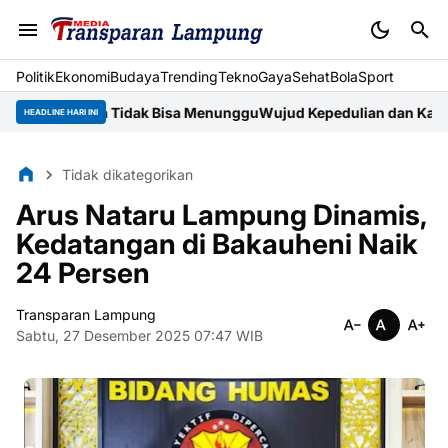
Politik
Ekonomi
Budaya
Trending
Tekno
Gaya
Sehat
BolaSport
yawa Tidak Bisa Menunggu
Wujud Kepedulian dan Kasih Sayang Pr
HEADLINE HARI INI
Tidak dikategorikan
Arus Nataru Lampung Dinamis,
Kedatangan di Bakauheni Naik
24 Persen
Transparan Lampung
Sabtu, 27 Desember 2025 07:47 WIB