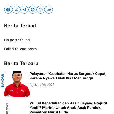
Berita Terkait
No posts found.
Failed to load posts.
Berita Terbaru
G
Pelayanan Kesehatan Harus Bergerak Cepat,
B
A
N
D
A
R
L
A
M
P
U
N
Karena Nyawa Tidak Bisa Menunggu
Agustus 06, 2026
Wujud Kepedulian dan Kasih Sayang Prajurit
Yonif 7 Marinir Untuk Anak-Anak Pondok
Pesantren Nurul Huda