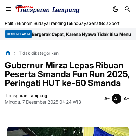
Politik
Ekonomi
Budaya
Trending
Tekno
Gaya
Sehat
BolaSport
arus Bergerak Cepat, Karena Nyawa Tidak Bisa Menunggu
Wujud 
HEADLINE HARI INI
Tidak dikategorikan
Gubernur Mirza Lepas Ribuan
Peserta Smanda Fun Run 2025,
Peringati HUT ke-60 Smanda
Transparan Lampung
Minggu, 7 Desember 2025 04:24 WIB