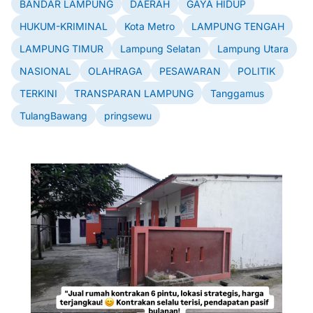
BANDAR LAMPUNG
DAERAH
GAYA HIDUP
HUKUM-KRIMINAL
Kota Metro
LAMPUNG TENGAH
LAMPUNG TIMUR
Lampung Selatan
Lampung Utara
NASIONAL
OLAHRAGA
PESAWARAN
POLITIK
TERKINI
TRANSPARAN LAMPUNG
Tanggamus
TulangBawang
pringsewu