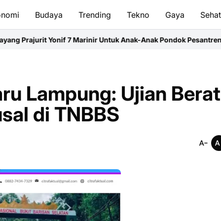
onomi
Budaya
Trending
Tekno
Gaya
Seha
if 7 Marinir Untuk Anak-Anak Pondok Pesantren Nurul Huda
Ketum
ru Lampung: Ujian Berat
usal di TNBBS