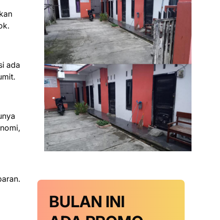
akan
ok.
si ada
umit.
punya
onomi,
baran.
BULAN INI