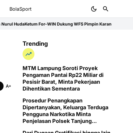
t
BolaSport
 For-WIN Dukung WFS Pimpin Karang Taruna Lampung
Pemprov L
Trending
MTM Lampung Soroti Proyek
Pengaman Pantai Rp22 Miliar di
Pesisir Barat, Minta Pekerjaan
Dihentikan Sementara
Prosedur Penangkapan
Dipertanyakan, Keluarga Terduga
Pengguna Narkotika Minta
Penjelasan Polsek Tanjung
Senang
Dari Dugaan Gratifikasi hingga Izin