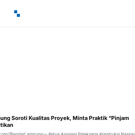
ng Soroti Kualitas Proyek, Minta Praktik “Pinjam
tikan
com//BandarLampung— Ketua Asosiasi Pelaksana Konstruksi Nasion