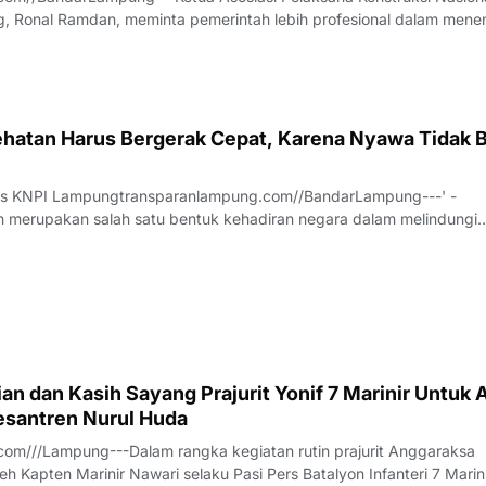
, Ronal Ramdan, meminta pemerintah lebih profesional dalam mene
a proyek konstruksi.Hal itu disampaikan Ronal saat diwawancarai t
anya, Jumat (7/8/2026).
hatan Harus Bergerak Cepat, Karena Nyawa Tidak B
us KNPI Lampungtransparanlampung.com//BandarLampung---' -
 merupakan salah satu bentuk kehadiran negara dalam melindungi
h pesatnya perkembangan teknologi dan meningkatnya ekspektasi
 pelayanan publik, sektor kesehatan dituntu
n dan Kasih Sayang Prajurit Yonif 7 Marinir Untuk 
santren Nurul Huda
om///Lampung---Dalam rangka kegiatan rutin prajurit Anggaraksa
eh Kapten Marinir Nawari selaku Pasi Pers Batalyon Infanteri 7 Marin