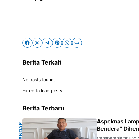
Berita Terkait
No posts found.
Failed to load posts.
Berita Terbaru
G
Aspeknas Lampu
B
A
N
D
A
R
L
A
M
P
U
N
Bendera” Dihen
transparanlampung.