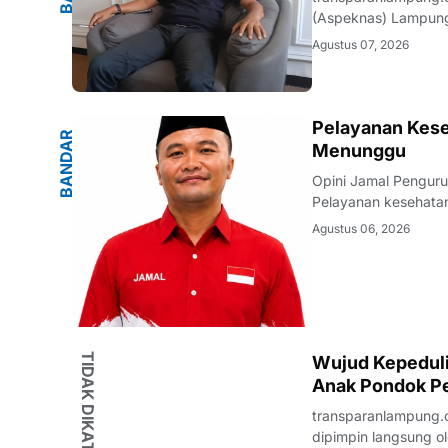
(Aspeknas) Lampung
perusahaan pelaksan
Agustus 07, 2026
media di ruang kerj
G
Pelayanan Kese
B
A
N
D
A
R
L
A
M
P
U
N
Menunggu
Opini Jamal Pengur
Pelayanan kesehatan
warganya. Di tenga
Agustus 06, 2026
masyarakat terhadap
TIDAK DIKATEGORIKAN
Wujud Kepedulia
Anak Pondok Pe
transparanlampung.c
dipimpin langsung ol