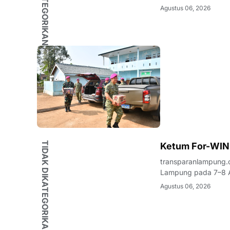
beaserta Ketua dan 
Agustus 06, 2026
Kunjungan Sosial te
TIDAK DIKATEGORIKAN
Ketum For-WIN
transparanlampung.
Lampung pada 7–8 A
organisasi kepemuda
Agustus 06, 2026
nama Wahrul Fauzi S