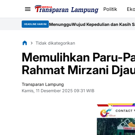
Politik
Ek
k Bisa Menunggu
Wujud Kepedulian dan Kasih Sayang Prajurit Yon
HEADLINE HARI INI
Tidak dikategorikan
Memulihkan Paru-Pa
Rahmat Mirzani Dja
Transparan Lampung
Kamis, 11 Desember 2025 09:31 WIB