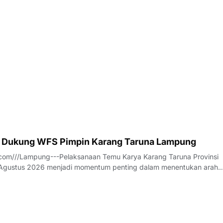
anggota Jalasenastri Ranting A Cabang 7 PG Kormar melaksanakan
rhadap anak anak Yatim - P
 Dukung WFS Pimpin Karang Taruna Lampung
com///Lampung---Pelaksanaan Temu Karya Karang Taruna Provinsi
gustus 2026 menjadi momentum penting dalam menentukan arah
an tersebut untuk lima tahun ke depan. Di tengah dinamika tersebut
ilalahi (WFS) mencuat sebagai salah s