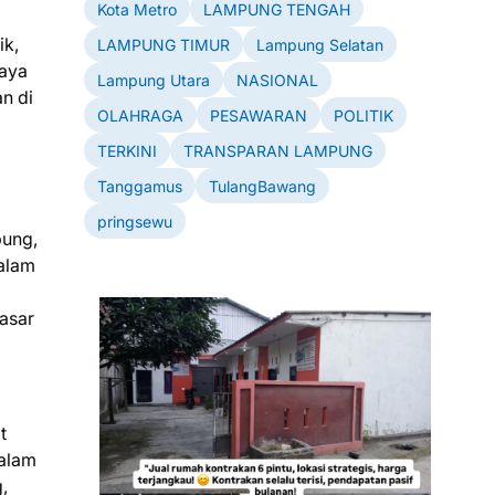
Kota Metro
LAMPUNG TENGAH
ik,
LAMPUNG TIMUR
Lampung Selatan
daya
Lampung Utara
NASIONAL
n di
OLAHRAGA
PESAWARAN
POLITIK
TERKINI
TRANSPARAN LAMPUNG
Tanggamus
TulangBawang
pringsewu
pung,
alam
asar
t
Dalam
,