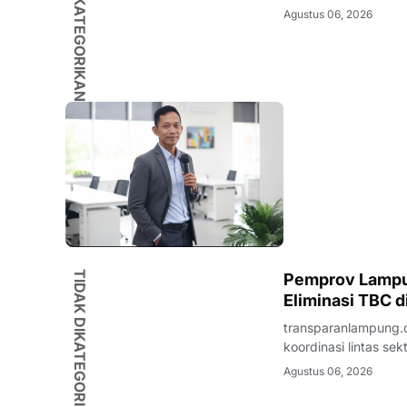
TIDAK DIKATEGORIKAN
organisasi kepemuda
Agustus 06, 2026
nama Wahrul Fauzi S
TIDAK DIKATEGORIKAN
Pemprov Lampu
Eliminasi TBC 
transparanlampung.
koordinasi lintas s
Tanggamus. Upaya t
Agustus 06, 2026
Tuberkulosis (TP2T