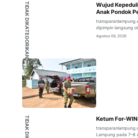
TIDAK DIKATEGORIKAN
Wujud Kepedulia
Anak Pondok Pe
transparanlampung.c
dipimpin langsung ol
beaserta Ketua dan 
Agustus 06, 2026
Kunjungan Sosial te
Ketum For-WIN
transparanlampung.
Lampung pada 7–8 A