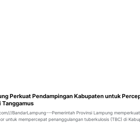
an tersebut untuk lima tahun ke depan. Di tengah dinamika tersebut
ilalahi (WFS) mencuat sebagai salah s
ng Perkuat Pendampingan Kabupaten untuk Perce
di Tanggamus
com///BandarLampung---Pemerintah Provinsi Lampung memperkuat
ektor untuk mempercepat penanggulangan tuberkulosis (TBC) di Kab
ersebut dibahas dalam Rapat Koordinasi Tim Percepatan Penanggu
B) Kabupaten Tanggamus yan