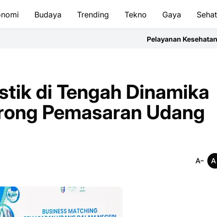
onomi
Budaya
Trending
Tekno
Gaya
Seha
Pelayanan Kesehatan Harus Bergerak C
tik di Tengah Dinamika
orong Pemasaran Udang