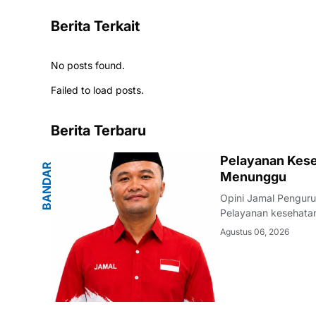
Berita Terkait
No posts found.
Failed to load posts.
Berita Terbaru
G
Pelayanan Kese
B
A
N
D
A
R
L
A
M
P
U
N
Menunggu
Opini Jamal Pengur
Pelayanan kesehatan
warganya. Di tenga
Agustus 06, 2026
masyarakat terhadap