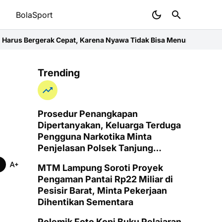
t
BolaSport
epat, Karena Nyawa Tidak Bisa Menunggu
Wujud Kepedulian dan K
Trending
Prosedur Penangkapan
Dipertanyakan, Keluarga Terduga
Pengguna Narkotika Minta
Penjelasan Polsek Tanjung
Senang
MTM Lampung Soroti Proyek
Pengaman Pantai Rp22 Miliar di
Pesisir Barat, Minta Pekerjaan
Dihentikan Sementara
Polemik Foto Kopi Buku Pelajaran