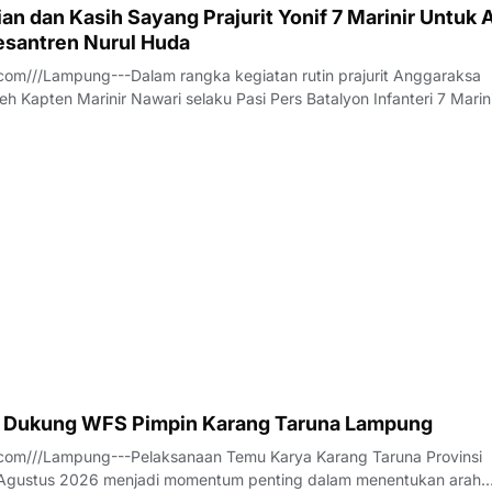
n dan Kasih Sayang Prajurit Yonif 7 Marinir Untuk 
santren Nurul Huda
om///Lampung---Dalam rangka kegiatan rutin prajurit Anggaraksa
eh Kapten Marinir Nawari selaku Pasi Pers Batalyon Infanteri 7 Marin
anggota Jalasenastri Ranting A Cabang 7 PG Kormar melaksanakan
rhadap anak anak Yatim - P
 Dukung WFS Pimpin Karang Taruna Lampung
com///Lampung---Pelaksanaan Temu Karya Karang Taruna Provinsi
gustus 2026 menjadi momentum penting dalam menentukan arah