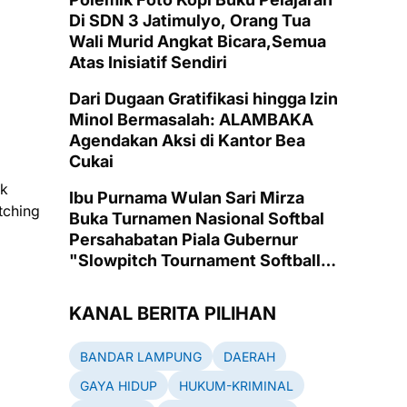
Di SDN 3 Jatimulyo, Orang Tua
Wali Murid Angkat Bicara,Semua
Atas Inisiatif Sendiri
Dari Dugaan Gratifikasi hingga Izin
Minol Bermasalah: ALAMBAKA
Agendakan Aksi di Kantor Bea
Cukai
ik
Ibu Purnama Wulan Sari Mirza
tching
Buka Turnamen Nasional Softbal
Persahabatan Piala Gubernur
"Slowpitch Tournament Softball
2025" di Lapangan Emas PKOR
Way Halim, Bandarlampung
KANAL BERITA PILIHAN
BANDAR LAMPUNG
DAERAH
GAYA HIDUP
HUKUM-KRIMINAL