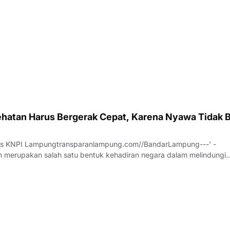
hatan Harus Bergerak Cepat, Karena Nyawa Tidak B
us KNPI Lampungtransparanlampung.com//BandarLampung---' -
 merupakan salah satu bentuk kehadiran negara dalam melindungi
h pesatnya perkembangan teknologi dan meningkatnya ekspektasi
 pelayanan publik, sektor kesehatan dituntu