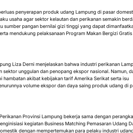
mperluas penyerapan produk udang Lampung di pasar domest
laku usaha agar sektor kelautan dan perikanan semakin ber
 sumber pangan bernilai gizi tinggi yang dapat dimanfaatka
 serta mendukung pelaksanaan Program Makan Bergizi Gratis
mpung Liza Derni menjelaskan bahwa industri perikanan Lam
n sektor unggulan dan penopang ekspor nasional. Namun, d
hambatan akibat kebijakan tarif Amerika Serikat serta isu
nurunnya volume ekspor dan daya saing produk udang di p
 Perikanan Provinsi Lampung bekerja sama dengan perangka
 menginisiasi kegiatan Business Matching Pemasaran Udang 
 domestik dengan mempertemukan para pelaku industri udang