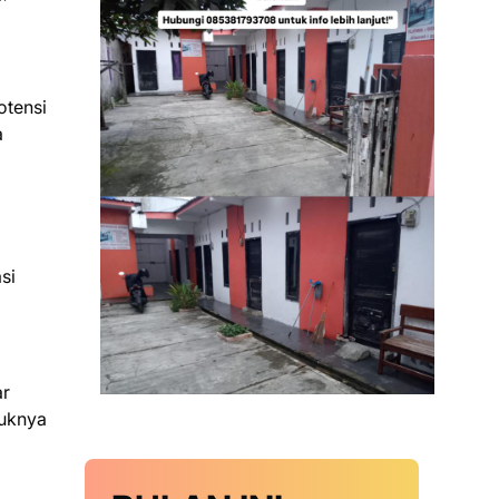
otensi
a
si
ar
tuknya