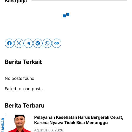
Baca juga
Berita Terkait
No posts found.
Failed to load posts.
Berita Terbaru
G
Pelayanan Kesehatan Harus Bergerak Cepat,
B
A
N
D
A
R
L
A
M
P
U
N
Karena Nyawa Tidak Bisa Menunggu
Agustus 06, 2026