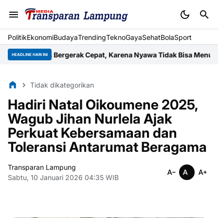
Politik
Ekonomi
Budaya
Trending
Tekno
Gaya
Sehat
BolaSport
n Harus Bergerak Cepat, Karena Nyawa Tidak Bisa Menunggu
Wuju
HEADLINE HARI INI
Tidak dikategorikan
Hadiri Natal Oikoumene 2025,
Wagub Jihan Nurlela Ajak
Perkuat Kebersamaan dan
Toleransi Antarumat Beragama
Transparan Lampung
Sabtu, 10 Januari 2026 04:35 WIB