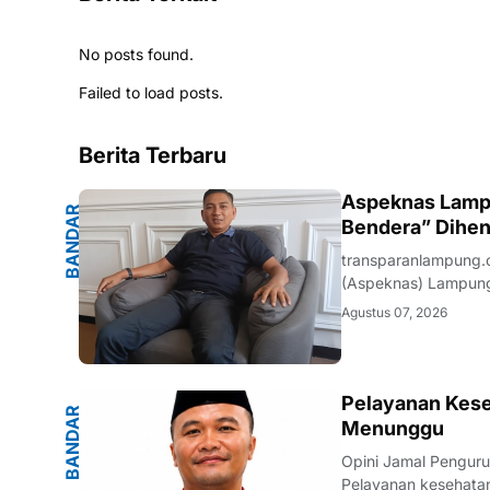
No posts found.
Failed to load posts.
Berita Terbaru
G
Aspeknas Lampu
B
A
N
D
A
R
L
A
M
P
U
N
Bendera” Dihen
transparanlampung.
(Aspeknas) Lampung
perusahaan pelaksan
Agustus 07, 2026
media di ruang kerj
G
Pelayanan Kese
B
A
N
D
A
R
L
A
M
P
U
N
Menunggu
Opini Jamal Pengur
Pelayanan kesehatan