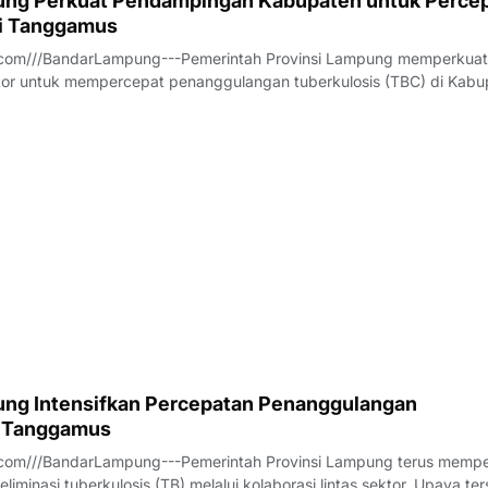
ng Perkuat Pendampingan Kabupaten untuk Perce
di Tanggamus
com///BandarLampung---Pemerintah Provinsi Lampung memperkuat
ektor untuk mempercepat penanggulangan tuberkulosis (TBC) di Kab
ersebut dibahas dalam Rapat Koordinasi Tim Percepatan Penanggu
B) Kabupaten Tanggamus yan
ng Intensifkan Percepatan Penanggulangan
i Tanggamus
com///BandarLampung---Pemerintah Provinsi Lampung terus memp
liminasi tuberkulosis (TB) melalui kolaborasi lintas sektor. Upaya te