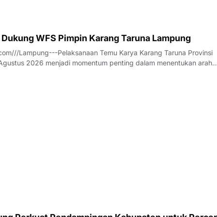
 Dukung WFS Pimpin Karang Taruna Lampung
com///Lampung---Pelaksanaan Temu Karya Karang Taruna Provinsi
gustus 2026 menjadi momentum penting dalam menentukan arah
an tersebut untuk lima tahun ke depan. Di tengah dinamika tersebut
ilalahi (WFS) mencuat sebagai salah s