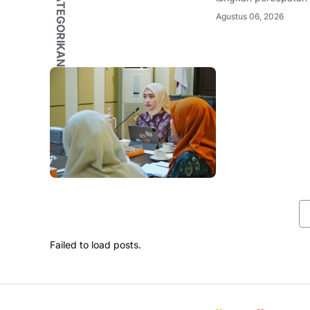
TIDAK DIKATEGORIKAN
diwujudkan melalui 
Agustus 06, 2026
Kabupaten Tanggam
Failed to load posts.