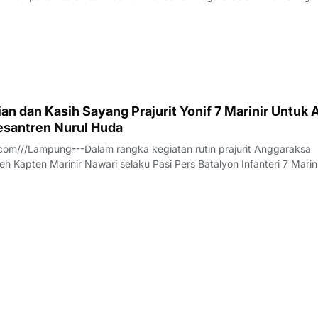
h pesatnya perkembangan teknologi dan meningkatnya ekspektasi
 pelayanan publik, sektor kesehatan dituntu
n dan Kasih Sayang Prajurit Yonif 7 Marinir Untuk 
santren Nurul Huda
om///Lampung---Dalam rangka kegiatan rutin prajurit Anggaraksa
eh Kapten Marinir Nawari selaku Pasi Pers Batalyon Infanteri 7 Marin
anggota Jalasenastri Ranting A Cabang 7 PG Kormar melaksanakan
rhadap anak anak Yatim - P