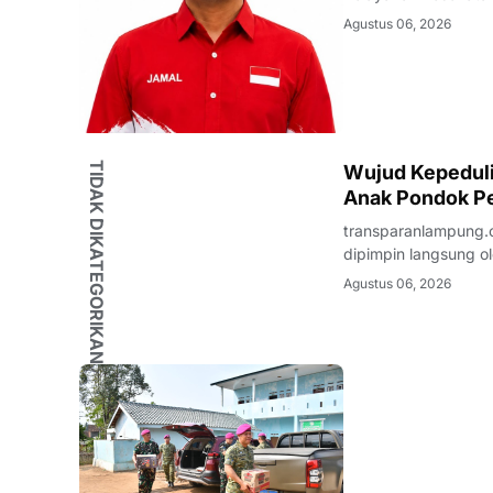
warganya. Di tenga
Agustus 06, 2026
masyarakat terhadap
TIDAK DIKATEGORIKAN
Wujud Kepedulia
Anak Pondok Pe
transparanlampung.c
dipimpin langsung ol
beaserta Ketua dan 
Agustus 06, 2026
Kunjungan Sosial te