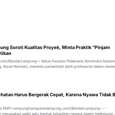
ng Soroti Kualitas Proyek, Minta Praktik “Pinjam
tikan
com//BandarLampung— Ketua Asosiasi Pelaksana Konstruksi Nasion
, Ronal Ramdan, meminta pemerintah lebih profesional dalam mene
a proyek konstruksi.Hal itu disampaikan Ronal saat diwawancarai t
anya, Jumat (7/8/2026).
hatan Harus Bergerak Cepat, Karena Nyawa Tidak B
us KNPI Lampungtransparanlampung.com//BandarLampung---' -
 merupakan salah satu bentuk kehadiran negara dalam melindungi