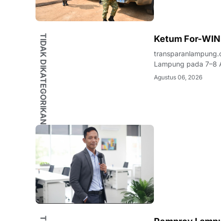
TIDAK DIKATEGORIKAN
Ketum For-WIN
transparanlampung.
Lampung pada 7–8 A
organisasi kepemuda
Agustus 06, 2026
nama Wahrul Fauzi S