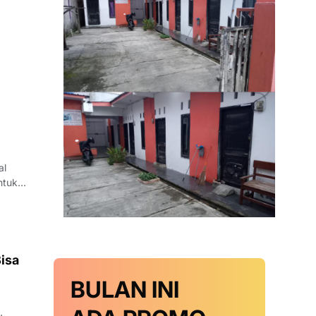
al
ntukan
im
isa
BULAN INI