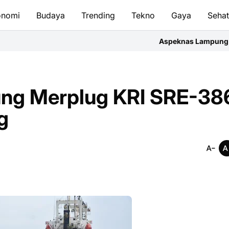
onomi
Budaya
Trending
Tekno
Gaya
Seha
Aspeknas Lampung Soroti Kualitas 
pung Merplug KRI SRE-38
g