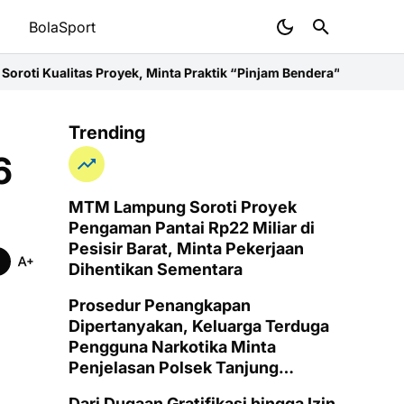
t
BolaSport
Proyek, Minta Praktik “Pinjam Bendera” Dihentikan
Pelayanan Kes
Trending
6
MTM Lampung Soroti Proyek
Pengaman Pantai Rp22 Miliar di
Pesisir Barat, Minta Pekerjaan
Dihentikan Sementara
Prosedur Penangkapan
Dipertanyakan, Keluarga Terduga
Pengguna Narkotika Minta
Penjelasan Polsek Tanjung
Senang
Dari Dugaan Gratifikasi hingga Izin