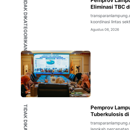
TIDAK DIKATEGORIKAN
Pemprov Lampu
Eliminasi TBC 
transparanlampung.
koordinasi lintas s
Tanggamus. Upaya t
Agustus 06, 2026
Tuberkulosis (TP2T
Pemprov Lampu
Tuberkulosis d
transparanlampung.
langkah percepatan e