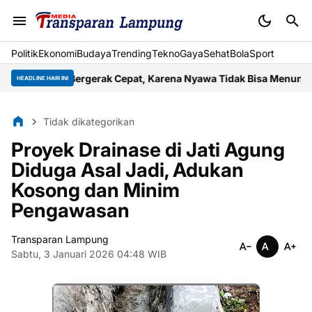
Politik
Ekonomi
Budaya
Trending
Tekno
Gaya
Sehat
BolaSport
arus Bergerak Cepat, Karena Nyawa Tidak Bisa Menunggu
Wujud K
HEADLINE HARI INI
Tidak dikategorikan
Proyek Drainase di Jati Agung
Diduga Asal Jadi, Adukan
Kosong dan Minim
Pengawasan
Transparan Lampung
Sabtu, 3 Januari 2026 04:48 WIB