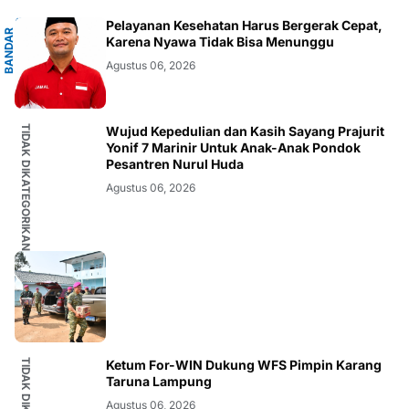
G
Pelayanan Kesehatan Harus Bergerak Cepat,
B
A
N
D
A
R
L
A
M
P
U
N
Karena Nyawa Tidak Bisa Menunggu
Agustus 06, 2026
TIDAK DIKATEGORIKAN
Wujud Kepedulian dan Kasih Sayang Prajurit
Yonif 7 Marinir Untuk Anak-Anak Pondok
Pesantren Nurul Huda
Agustus 06, 2026
Ketum For-WIN Dukung WFS Pimpin Karang
Taruna Lampung
Agustus 06, 2026