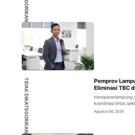
TIDAK DIKATEGORIKAN
Pemprov Lampu
Eliminasi TBC 
transparanlampung.
koordinasi lintas s
Tanggamus. Upaya t
Agustus 06, 2026
Tuberkulosis (TP2T