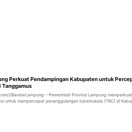
ng Perkuat Pendampingan Kabupaten untuk Perce
di Tanggamus
com///BandarLampung---Pemerintah Provinsi Lampung memperkuat
ektor untuk mempercepat penanggulangan tuberkulosis (TBC) di Kab
ersebut dibahas dalam Rapat Koordinasi Tim Percepatan Penanggu
B) Kabupaten Tanggamus yan