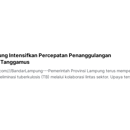
ng Intensifkan Percepatan Penanggulangan
i Tanggamus
com///BandarLampung---Pemerintah Provinsi Lampung terus memp
liminasi tuberkulosis (TB) melalui kolaborasi lintas sektor. Upaya te
Rapat Koordinasi Tim Percepatan Penanggulangan Tuberkulosis (TP
us bersama Peme