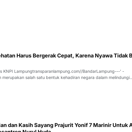
hatan Harus Bergerak Cepat, Karena Nyawa Tidak B
us KNPI Lampungtransparanlampung.com//BandarLampung---' -
 merupakan salah satu bentuk kehadiran negara dalam melindungi
h pesatnya perkembangan teknologi dan meningkatnya ekspektasi
 pelayanan publik, sektor kesehatan dituntu
n dan Kasih Sayang Prajurit Yonif 7 Marinir Untuk 
santren Nurul Huda