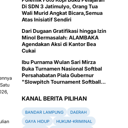
Di SDN 3 Jatimulyo, Orang Tua
Wali Murid Angkat Bicara,Semua
Atas Inisiatif Sendiri
Dari Dugaan Gratifikasi hingga Izin
Minol Bermasalah: ALAMBAKA
Agendakan Aksi di Kantor Bea
Cukai
Ibu Purnama Wulan Sari Mirza
Buka Turnamen Nasional Softbal
Persahabatan Piala Gubernur
mennya
"Slowpitch Tournament Softball
“Satu
2025" di Lapangan Emas PKOR
026,
Way Halim, Bandarlampung
KANAL BERITA PILIHAN
BANDAR LAMPUNG
DAERAH
ulian
GAYA HIDUP
HUKUM-KRIMINAL