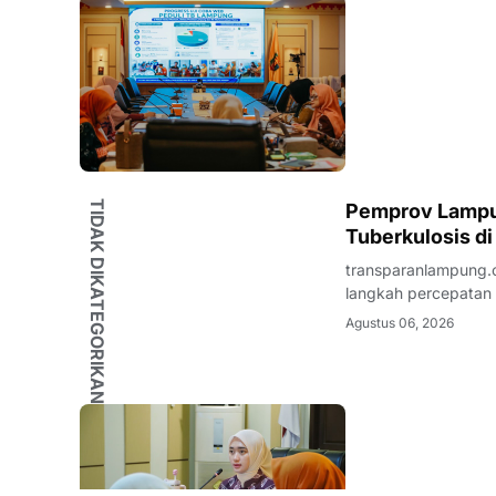
TIDAK DIKATEGORIKAN
Pemprov Lampu
Tuberkulosis d
transparanlampung.
langkah percepatan e
diwujudkan melalui 
Agustus 06, 2026
Kabupaten Tanggam