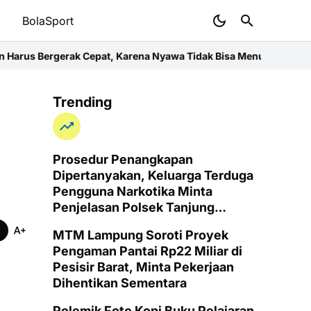
t
BolaSport
ak Cepat, Karena Nyawa Tidak Bisa Menunggu
Wujud Kepedulian d
Trending
Prosedur Penangkapan
Dipertanyakan, Keluarga Terduga
Pengguna Narkotika Minta
Penjelasan Polsek Tanjung
Senang
MTM Lampung Soroti Proyek
Pengaman Pantai Rp22 Miliar di
Pesisir Barat, Minta Pekerjaan
Dihentikan Sementara
Polemik Foto Kopi Buku Pelajaran