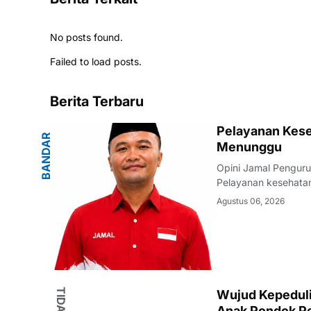
No posts found.
Failed to load posts.
Berita Terbaru
G
Pelayanan Kese
B
A
N
D
A
R
L
A
M
P
U
N
Menunggu
Opini Jamal Pengur
Pelayanan kesehatan
warganya. Di tenga
Agustus 06, 2026
masyarakat terhadap
Wujud Kepedulia
Anak Pondok Pe