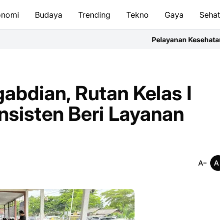
onomi
Budaya
Trending
Tekno
Gaya
Seha
Pelayanan Kesehatan Harus Berger
bdian, Rutan Kelas I
sisten Beri Layanan