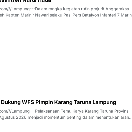
om///Lampung---Dalam rangka kegiatan rutin prajurit Anggaraksa
eh Kapten Marinir Nawari selaku Pasi Pers Batalyon Infanteri 7 Marin
anggota Jalasenastri Ranting A Cabang 7 PG Kormar melaksanakan
rhadap anak anak Yatim - P
 Dukung WFS Pimpin Karang Taruna Lampung
com///Lampung---Pelaksanaan Temu Karya Karang Taruna Provinsi
gustus 2026 menjadi momentum penting dalam menentukan arah
an tersebut untuk lima tahun ke depan. Di tengah dinamika tersebut
ilalahi (WFS) mencuat sebagai salah s