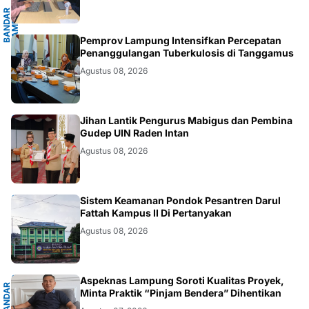
B
A
N
D
A
R
L
A
M
P
U
N
G
.
L
A
M
P
U
N
.LAMPUNG
Pemprov Lampung Intensifkan Percepatan
Penanggulangan Tuberkulosis di Tanggamus
Agustus 08, 2026
.LAMPUNG
Jihan Lantik Pengurus Mabigus dan Pembina
Gudep UIN Raden Intan
Agustus 08, 2026
LAMPUNG
Sistem Keamanan Pondok Pesantren Darul
Fattah Kampus II Di Pertanyakan
Agustus 08, 2026
G
Aspeknas Lampung Soroti Kualitas Proyek,
B
A
N
D
A
R
L
A
M
P
U
N
Minta Praktik “Pinjam Bendera” Dihentikan