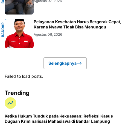
Agustus 07, 2026
G
Pelayanan Kesehatan Harus Bergerak Cepat,
B
A
N
D
A
R
L
A
M
P
U
N
Karena Nyawa Tidak Bisa Menunggu
Agustus 06, 2026
Selengkapnya
Failed to load posts.
Trending
Ketika Hukum Tunduk pada Kekuasaan: Refleksi Kasus
Dugaan Kriminalisasi Mahasiswa di Bandar Lampung