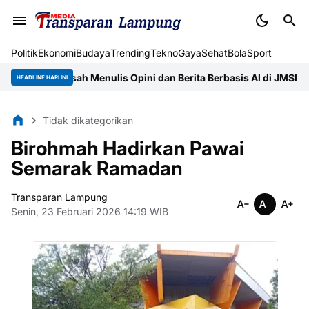
Politik
Ekonomi
Budaya
Trending
Tekno
Gaya
Sehat
BolaSport
N RIL Asah Menulis Opini dan Berita Berbasis AI di JMSI Lampun
HEADLINE HARI INI
Tidak dikategorikan
Birohmah Hadirkan Pawai
Semarak Ramadan
Transparan Lampung
Senin, 23 Februari 2026 14:19 WIB