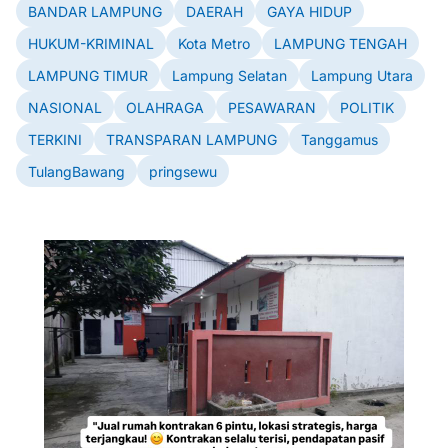
BANDAR LAMPUNG
DAERAH
GAYA HIDUP
HUKUM-KRIMINAL
Kota Metro
LAMPUNG TENGAH
LAMPUNG TIMUR
Lampung Selatan
Lampung Utara
NASIONAL
OLAHRAGA
PESAWARAN
POLITIK
TERKINI
TRANSPARAN LAMPUNG
Tanggamus
TulangBawang
pringsewu