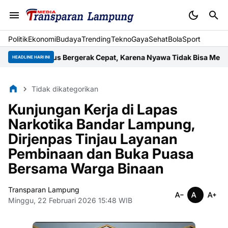
Politik
Ekonomi
Budaya
Trending
Tekno
Gaya
Sehat
BolaSport
an Harus Bergerak Cepat, Karena Nyawa Tidak Bisa Menunggu
Wuj
HEADLINE HARI INI
Tidak dikategorikan
Kunjungan Kerja di Lapas
Narkotika Bandar Lampung,
Dirjenpas Tinjau Layanan
Pembinaan dan Buka Puasa
Bersama Warga Binaan
Transparan Lampung
Minggu, 22 Februari 2026 15:48 WIB