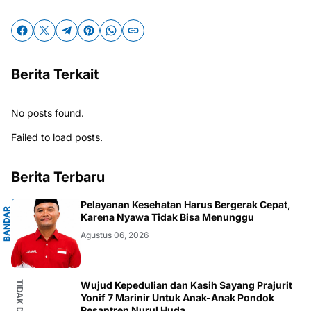
Berita Terkait
No posts found.
Failed to load posts.
Berita Terbaru
G
Pelayanan Kesehatan Harus Bergerak Cepat,
B
A
N
D
A
R
L
A
M
P
U
N
Karena Nyawa Tidak Bisa Menunggu
Agustus 06, 2026
Wujud Kepedulian dan Kasih Sayang Prajurit
Yonif 7 Marinir Untuk Anak-Anak Pondok
Pesantren Nurul Huda