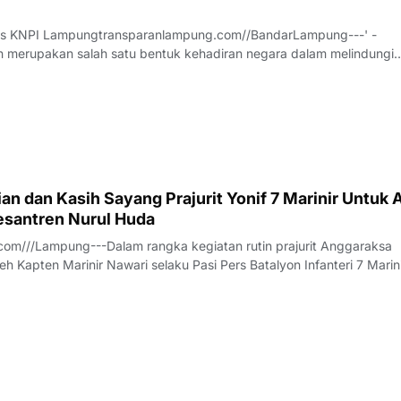
us KNPI Lampungtransparanlampung.com//BandarLampung---' -
 merupakan salah satu bentuk kehadiran negara dalam melindungi
h pesatnya perkembangan teknologi dan meningkatnya ekspektasi
 pelayanan publik, sektor kesehatan dituntu
n dan Kasih Sayang Prajurit Yonif 7 Marinir Untuk 
santren Nurul Huda
om///Lampung---Dalam rangka kegiatan rutin prajurit Anggaraksa
eh Kapten Marinir Nawari selaku Pasi Pers Batalyon Infanteri 7 Marin
anggota Jalasenastri Ranting A Cabang 7 PG Kormar melaksanakan
rhadap anak anak Yatim - P