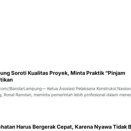
ng Soroti Kualitas Proyek, Minta Praktik “Pinjam
tikan
com//BandarLampung— Ketua Asosiasi Pelaksana Konstruksi Nasion
, Ronal Ramdan, meminta pemerintah lebih profesional dalam mene
a proyek konstruksi.Hal itu disampaikan Ronal saat diwawancarai t
anya, Jumat (7/8/2026).
hatan Harus Bergerak Cepat, Karena Nyawa Tidak B