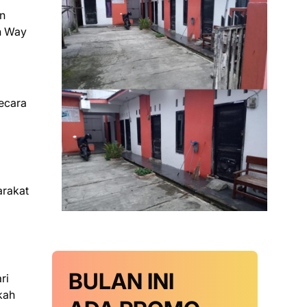
an
an Way
secara
arakat
BULAN INI
ri
kah