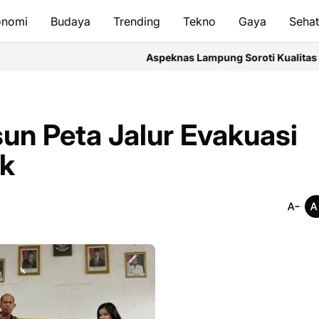
onomi
Budaya
Trending
Tekno
Gaya
Seha
Aspeknas Lampung Soroti Kualitas Proyek, Minta Pr
n Peta Jalur Evakuasi
ik