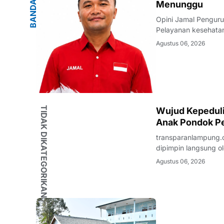
G
B
A
N
D
A
R
L
A
M
P
U
N
Menunggu
Opini Jamal Pengur
Pelayanan kesehatan
warganya. Di tenga
Agustus 06, 2026
masyarakat terhadap
TIDAK DIKATEGORIKAN
Wujud Kepedulia
Anak Pondok Pe
transparanlampung.c
dipimpin langsung ol
beaserta Ketua dan 
Agustus 06, 2026
Kunjungan Sosial te