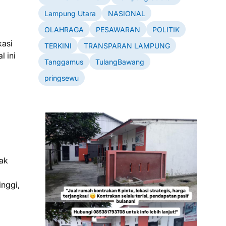
Lampung Utara
NASIONAL
OLAHRAGA
PESAWARAN
POLITIK
kasi
TERKINI
TRANSPARAN LAMPUNG
l ini
Tanggamus
TulangBawang
pringsewu
pak
inggi,