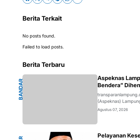
Berita Terkait
No posts found.
Failed to load posts.
Berita Terbaru
G
Aspeknas Lampu
B
A
N
D
A
R
L
A
M
P
U
N
Bendera” Dihen
transparanlampung.
(Aspeknas) Lampung
perusahaan pelaksan
Agustus 07, 2026
media di ruang kerj
Pelayanan Kese