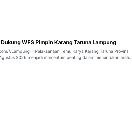
 Dukung WFS Pimpin Karang Taruna Lampung
com///Lampung---Pelaksanaan Temu Karya Karang Taruna Provinsi
gustus 2026 menjadi momentum penting dalam menentukan arah
an tersebut untuk lima tahun ke depan. Di tengah dinamika tersebut
ilalahi (WFS) mencuat sebagai salah s