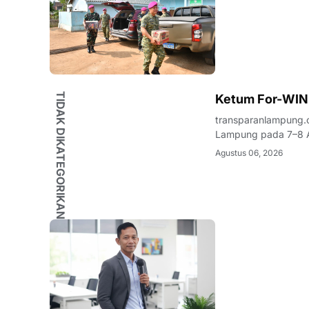
TIDAK DIKATEGORIKAN
Ketum For-WIN
transparanlampung.
Lampung pada 7–8 A
organisasi kepemuda
Agustus 06, 2026
nama Wahrul Fauzi S