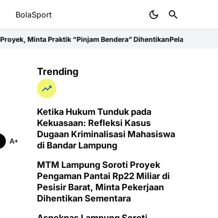
t
BolaSport
aktik “Pinjam Bendera” Dihentikan
Pelayanan Kesehatan Harus Be
Trending
Ketika Hukum Tunduk pada
Kekuasaan: Refleksi Kasus
Dugaan Kriminalisasi Mahasiswa
di Bandar Lampung
MTM Lampung Soroti Proyek
Pengaman Pantai Rp22 Miliar di
Pesisir Barat, Minta Pekerjaan
Dihentikan Sementara
Aspeknas Lampung Soroti