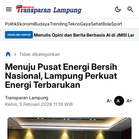
Politik
Ekonomi
Budaya
Trending
Tekno
Gaya
Sehat
BolaSport
Asah Menulis Opini dan Berita Berbasis AI di JMSI Lampung
Pempr
HEADLINE HARI INI
Tidak dikategorikan
Menuju Pusat Energi Bersih
Nasional, Lampung Perkuat
Energi Terbarukan
Transparan Lampung
Kamis, 5 Februari 2026 11:19 WIB