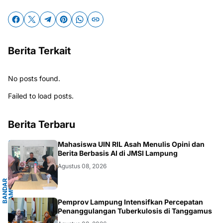
Berita Terkait
No posts found.
Failed to load posts.
Berita Terbaru
G
Mahasiswa UIN RIL Asah Menulis Opini dan
Berita Berbasis AI di JMSI Lampung
Agustus 08, 2026
B
A
N
D
A
R
L
A
M
P
U
N
G
.
L
A
M
P
U
N
.LAMPUNG
Pemprov Lampung Intensifkan Percepatan
Penanggulangan Tuberkulosis di Tanggamus