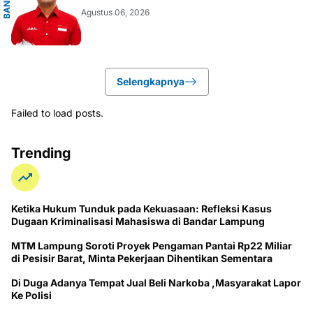
B
A
N
D
A
R
L
A
M
P
U
N
Agustus 06, 2026
Selengkapnya
Failed to load posts.
Trending
Ketika Hukum Tunduk pada Kekuasaan: Refleksi Kasus
Dugaan Kriminalisasi Mahasiswa di Bandar Lampung
MTM Lampung Soroti Proyek Pengaman Pantai Rp22 Miliar
di Pesisir Barat, Minta Pekerjaan Dihentikan Sementara
Di Duga Adanya Tempat Jual Beli Narkoba ,Masyarakat Lapor
Ke Polisi