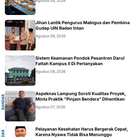
Agustus 08, 2026
.LAMPUNG
Jihan Lantik Pengurus Mabigus dan Pembina
Gudep UIN Raden Intan
Agustus 08, 2026
LAMPUNG
Sistem Keamanan Pondok Pesantren Darul
Fattah Kampus II Di Pertanyakan
Agustus 08, 2026
G
Aspeknas Lampung Soroti Kualitas Proyek,
B
A
N
D
A
R
L
A
M
P
U
N
Minta Praktik “Pinjam Bendera” Dihentikan
Agustus 07, 2026
G
Pelayanan Kesehatan Harus Bergerak Cepat,
Karena Nyawa Tidak Bisa Menunggu