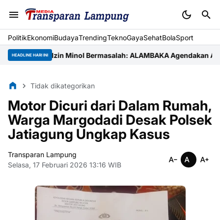
Politik
Ekonomi
Budaya
Trending
Tekno
Gaya
Sehat
BolaSport
hingga Izin Minol Bermasalah: ALAMBAKA Agendakan Aksi di Kanto
HEADLINE HARI INI
Tidak dikategorikan
Motor Dicuri dari Dalam Rumah,
Warga Margodadi Desak Polsek
Jatiagung Ungkap Kasus
Transparan Lampung
Selasa, 17 Februari 2026 13:16 WIB