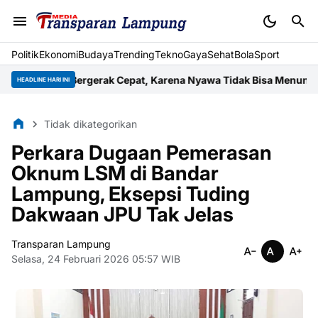
Politik
Ekonomi
Budaya
Trending
Tekno
Gaya
Sehat
BolaSport
arus Bergerak Cepat, Karena Nyawa Tidak Bisa Menunggu
Wujud K
HEADLINE HARI INI
Tidak dikategorikan
Perkara Dugaan Pemerasan
Oknum LSM di Bandar
Lampung, Eksepsi Tuding
Dakwaan JPU Tak Jelas
Transparan Lampung
Selasa, 24 Februari 2026 05:57 WIB