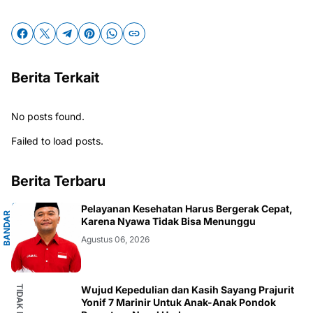
Berita Terkait
No posts found.
Failed to load posts.
Berita Terbaru
G
Pelayanan Kesehatan Harus Bergerak Cepat,
B
A
N
D
A
R
L
A
M
P
U
N
Karena Nyawa Tidak Bisa Menunggu
Agustus 06, 2026
Wujud Kepedulian dan Kasih Sayang Prajurit
Yonif 7 Marinir Untuk Anak-Anak Pondok