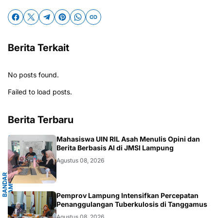
Berita Terkait
No posts found.
Failed to load posts.
Berita Terbaru
G
Mahasiswa UIN RIL Asah Menulis Opini dan
Berita Berbasis AI di JMSI Lampung
Agustus 08, 2026
B
A
N
D
A
R
L
A
M
P
U
N
G
.
L
A
M
P
U
N
.LAMPUNG
Pemprov Lampung Intensifkan Percepatan
Penanggulangan Tuberkulosis di Tanggamus
Agustus 08, 2026