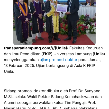
transparanlampung.com///
(Unila):
Fakultas Keguruan
dan Ilmu Pendidikan (
FKIP
) Universitas Lampung (
Unila
)
menyelenggarakan
ujian promosi doktor
pada Jumat,
13 Februari 2025. Ujian berlangsung di Aula K FKIP
Unila.
Sidang promosi doktor dibuka oleh Prof. Dr. Sunyono,
M.Si., selaku Wakil Rektor Bidang Kemahasiswaan dan
Alumni sebagai perwakilan ketua Tim Penguji, Prof.
Hasan Hariri, S.Pd., M.B.A., Ph.D., sebagai Sekretaris