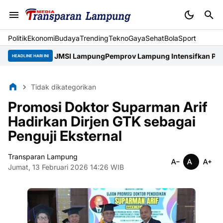
Politik
Ekonomi
Budaya
Trending
Tekno
Gaya
Sehat
BolaSport
di JMSI Lampung
Pemprov Lampung Intensifkan Percepatan Penan
HEADLINE HARI INI
Tidak dikategorikan
Promosi Doktor Suparman Arif
Hadirkan Dirjen GTK sebagai
Penguji Eksternal
Transparan Lampung
Jumat, 13 Februari 2026 14:26 WIB