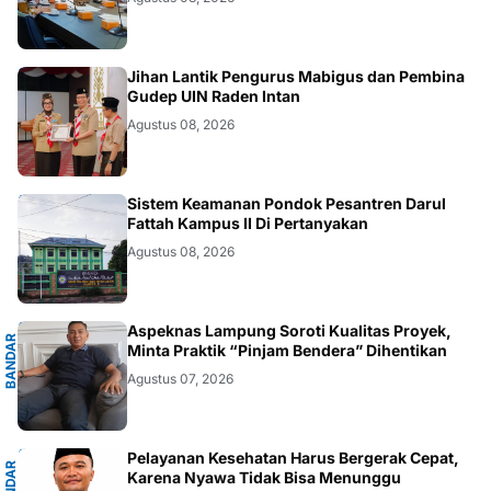
.LAMPUNG
Jihan Lantik Pengurus Mabigus dan Pembina
Gudep UIN Raden Intan
Agustus 08, 2026
LAMPUNG
Sistem Keamanan Pondok Pesantren Darul
Fattah Kampus II Di Pertanyakan
Agustus 08, 2026
G
Aspeknas Lampung Soroti Kualitas Proyek,
B
A
N
D
A
R
L
A
M
P
U
N
Minta Praktik “Pinjam Bendera” Dihentikan
Agustus 07, 2026
G
Pelayanan Kesehatan Harus Bergerak Cepat,
B
A
N
D
A
R
L
A
M
P
U
N
Karena Nyawa Tidak Bisa Menunggu