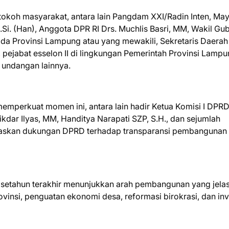
n tokoh masyarakat, antara lain Pangdam XXI/Radin Inten, Ma
M.Si. (Han), Anggota DPR RI Drs. Muchlis Basri, MM, Wakil Gu
da Provinsi Lampung atau yang mewakili, Sekretaris Daerah
 pejabat esselon II di lingkungan Pemerintah Provinsi Lampu
a undangan lainnya.
mperkuat momen ini, antara lain hadir Ketua Komisi I DPR
dar Ilyas, MM, Handitya Narapati SZP, S.H., dan sejumlah
egaskan dukungan DPRD terhadap transparansi pembangunan
 setahun terakhir menunjukkan arah pembangunan yang jelas
insi, penguatan ekonomi desa, reformasi birokrasi, dan inv