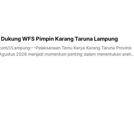
 Dukung WFS Pimpin Karang Taruna Lampung
com///Lampung---Pelaksanaan Temu Karya Karang Taruna Provinsi
gustus 2026 menjadi momentum penting dalam menentukan arah
an tersebut untuk lima tahun ke depan. Di tengah dinamika tersebut
ilalahi (WFS) mencuat sebagai salah s