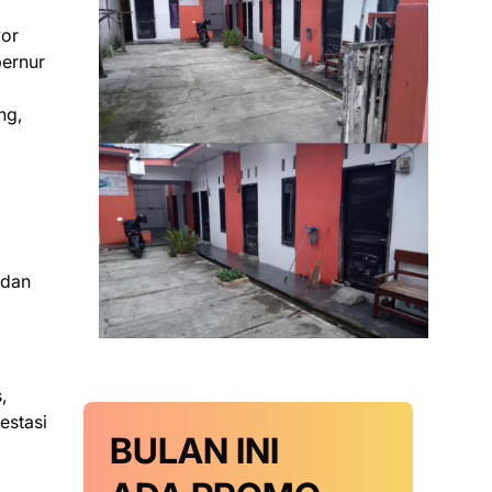
yor
bernur
ng,
D
 dan
,
estasi
BULAN INI