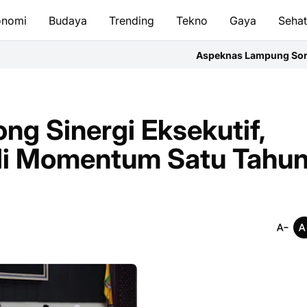
onomi
Budaya
Trending
Tekno
Gaya
Seha
Aspeknas Lampung Soroti Kualitas Proyek,
g Sinergi Eksekutif,
s di Momentum Satu Tahu