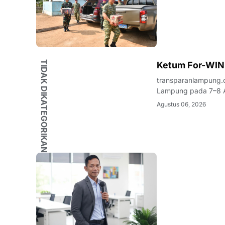
TIDAK DIKATEGORIKAN
Ketum For-WIN
transparanlampung.
Lampung pada 7–8 A
organisasi kepemuda
Agustus 06, 2026
nama Wahrul Fauzi S