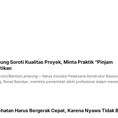
ng Soroti Kualitas Proyek, Minta Praktik “Pinjam
tikan
com//BandarLampung— Ketua Asosiasi Pelaksana Konstruksi Nasion
, Ronal Ramdan, meminta pemerintah lebih profesional dalam mene
a proyek konstruksi.Hal itu disampaikan Ronal saat diwawancarai t
anya, Jumat (7/8/2026).
hatan Harus Bergerak Cepat, Karena Nyawa Tidak B