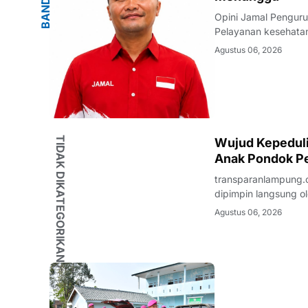
G
B
A
N
D
A
R
L
A
M
P
U
N
Opini Jamal Pengur
Pelayanan kesehatan
warganya. Di tenga
Agustus 06, 2026
masyarakat terhadap
TIDAK DIKATEGORIKAN
Wujud Kepedulia
Anak Pondok Pe
transparanlampung.c
dipimpin langsung ol
beaserta Ketua dan 
Agustus 06, 2026
Kunjungan Sosial te