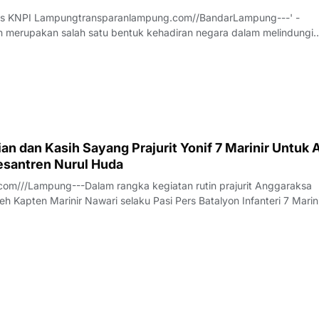
us KNPI Lampungtransparanlampung.com//BandarLampung---' -
 merupakan salah satu bentuk kehadiran negara dalam melindungi
h pesatnya perkembangan teknologi dan meningkatnya ekspektasi
 pelayanan publik, sektor kesehatan dituntu
n dan Kasih Sayang Prajurit Yonif 7 Marinir Untuk 
santren Nurul Huda
om///Lampung---Dalam rangka kegiatan rutin prajurit Anggaraksa
eh Kapten Marinir Nawari selaku Pasi Pers Batalyon Infanteri 7 Marin
anggota Jalasenastri Ranting A Cabang 7 PG Kormar melaksanakan
rhadap anak anak Yatim - P