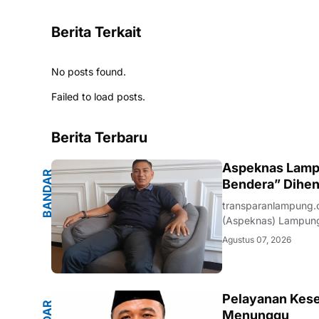
Berita Terkait
No posts found.
Failed to load posts.
Berita Terbaru
G
Aspeknas Lampu
B
A
N
D
A
R
L
A
M
P
U
N
Bendera” Dihen
transparanlampung.
(Aspeknas) Lampung
perusahaan pelaksan
Agustus 07, 2026
media di ruang kerj
Pelayanan Kese
Menunggu