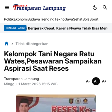
Politik
Ekonomi
Budaya
Trending
Tekno
Gaya
Sehat
BolaSport
arus Bergerak Cepat, Karena Nyawa Tidak Bisa Menunggu
Wujud K
HEADLINE HARI INI
Tidak dikategorikan
Kelompok Tani Negara Ratu
Wates,Pesawaran Sampaikan
Aspirasi Saat Reses
Transparan Lampung
Minggu, 1 Maret 2026 15:15 WIB