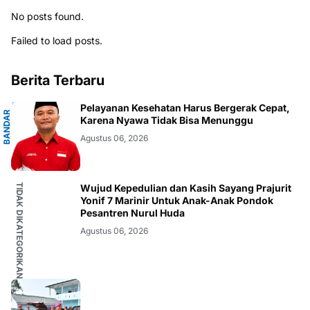
No posts found.
Failed to load posts.
Berita Terbaru
G
Pelayanan Kesehatan Harus Bergerak Cepat,
B
A
N
D
A
R
L
A
M
P
U
N
Karena Nyawa Tidak Bisa Menunggu
Agustus 06, 2026
TIDAK DIKATEGORIKAN
Wujud Kepedulian dan Kasih Sayang Prajurit
Yonif 7 Marinir Untuk Anak-Anak Pondok
Pesantren Nurul Huda
Agustus 06, 2026