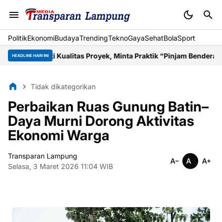
Politik
Ekonomi
Budaya
Trending
Tekno
Gaya
Sehat
BolaSport
oroti Kualitas Proyek, Minta Praktik “Pinjam Bendera” Dihentik
HEADLINE HARI INI
Tidak dikategorikan
Perbaikan Ruas Gunung Batin–
Daya Murni Dorong Aktivitas
Ekonomi Warga
Transparan Lampung
Selasa, 3 Maret 2026 11:04 WIB