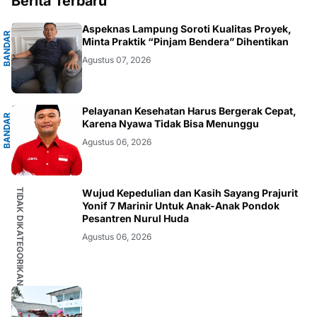
Berita Terbaru
G
Aspeknas Lampung Soroti Kualitas Proyek,
B
A
N
D
A
R
L
A
M
P
U
N
Minta Praktik “Pinjam Bendera” Dihentikan
Agustus 07, 2026
G
Pelayanan Kesehatan Harus Bergerak Cepat,
B
A
N
D
A
R
L
A
M
P
U
N
Karena Nyawa Tidak Bisa Menunggu
Agustus 06, 2026
TIDAK DIKATEGORIKAN
Wujud Kepedulian dan Kasih Sayang Prajurit
Yonif 7 Marinir Untuk Anak-Anak Pondok
Pesantren Nurul Huda
Agustus 06, 2026