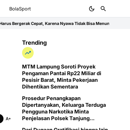
t
BolaSport
, Karena Nyawa Tidak Bisa Menunggu
Wujud Kepedulian dan Kasih
Trending
MTM Lampung Soroti Proyek
Pengaman Pantai Rp22 Miliar di
Pesisir Barat, Minta Pekerjaan
Dihentikan Sementara
Prosedur Penangkapan
Dipertanyakan, Keluarga Terduga
Pengguna Narkotika Minta
Penjelasan Polsek Tanjung
Senang
Dari Dugaan Gratifikasi hingga Izin