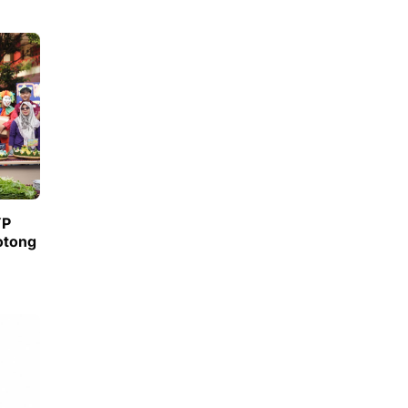
YP
Potong