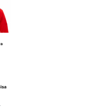
wa
isa