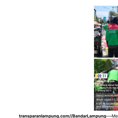
transparanlampung.com//BandarLampung---
Me