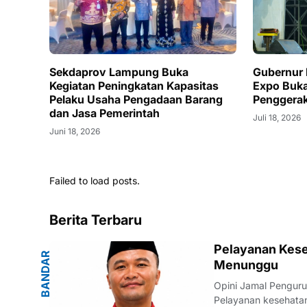
Sekdaprov Lampung Buka
Gubernur 
Kegiatan Peningkatan Kapasitas
Expo Buka
Pelaku Usaha Pengadaan Barang
Penggera
dan Jasa Pemerintah
Juli 18, 2026
Juni 18, 2026
Failed to load posts.
Berita Terbaru
G
Pelayanan Kese
B
A
N
D
A
R
L
A
M
P
U
N
Menunggu
Opini Jamal Pengur
Pelayanan kesehatan