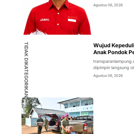
warganya. Di tenga
Agustus 06, 2026
masyarakat terhadap
TIDAK DIKATEGORIKAN
Wujud Kepedulia
Anak Pondok Pe
transparanlampung.c
dipimpin langsung ol
beaserta Ketua dan 
Agustus 06, 2026
Kunjungan Sosial te