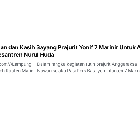
h pesatnya perkembangan teknologi dan meningkatnya ekspektasi
 pelayanan publik, sektor kesehatan dituntu
n dan Kasih Sayang Prajurit Yonif 7 Marinir Untuk 
santren Nurul Huda
om///Lampung---Dalam rangka kegiatan rutin prajurit Anggaraksa
eh Kapten Marinir Nawari selaku Pasi Pers Batalyon Infanteri 7 Marin
anggota Jalasenastri Ranting A Cabang 7 PG Kormar melaksanakan
rhadap anak anak Yatim - P