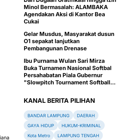
Minol Bermasalah: ALAMBAKA
Agendakan Aksi di Kantor Bea
Cukai
Gelar Musdus, Masyarakat dusun
O1 sepakat lanjutkan
Pembangunan Drenase
Ibu Purnama Wulan Sari Mirza
Buka Turnamen Nasional Softbal
Persahabatan Piala Gubernur
"Slowpitch Tournament Softball
2025" di Lapangan Emas PKOR
Way Halim, Bandarlampung
KANAL BERITA PILIHAN
BANDAR LAMPUNG
DAERAH
GAYA HIDUP
HUKUM-KRIMINAL
Kota Metro
LAMPUNG TENGAH
iana