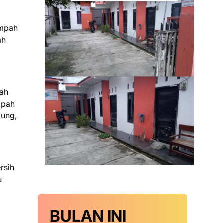
ampah
ah
pah
mpah
pung,
rsih
u
BULAN INI