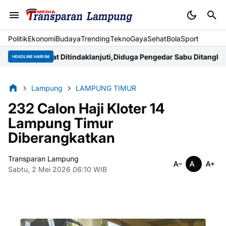
Politik
Ekonomi
Budaya
Trending
Tekno
Gaya
Sehat
BolaSport
rakat Ditindaklanjuti,Diduga Pengedar Sabu Ditangkap Polisi
Sam
HEADLINE HARI INI
Lampung
LAMPUNG TIMUR
232 Calon Haji Kloter 14
Lampung Timur
Diberangkatkan
Transparan Lampung
Sabtu, 2 Mei 2026 06:10 WIB