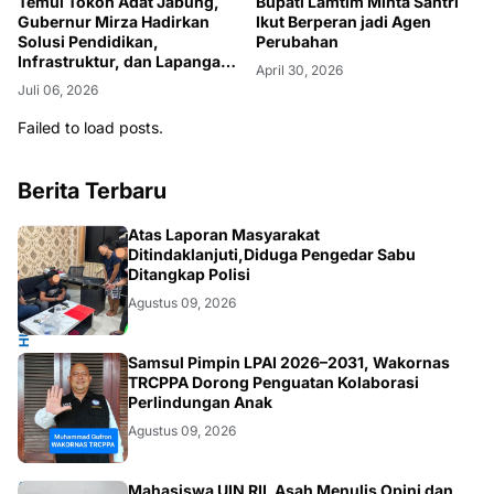
Temui Tokoh Adat Jabung,
Bupati Lamtim Minta Santri
Gubernur Mirza Hadirkan
Ikut Berperan jadi Agen
Solusi Pendidikan,
Perubahan
Infrastruktur, dan Lapangan
April 30, 2026
Kerja
Juli 06, 2026
Failed to load posts.
Berita Terbaru
HUKUM/KRIMINAL
Atas Laporan Masyarakat
Ditindaklanjuti,Diduga Pengedar Sabu
Ditangkap Polisi
Agustus 09, 2026
JAKARTA
Samsul Pimpin LPAI 2026–2031, Wakornas
TRCPPA Dorong Penguatan Kolaborasi
Perlindungan Anak
Agustus 09, 2026
Mahasiswa UIN RIL Asah Menulis Opini dan