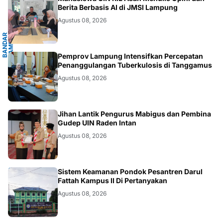
G
Berita Berbasis AI di JMSI Lampung
Agustus 08, 2026
B
A
N
D
A
R
L
A
M
P
U
N
G
.
L
A
M
P
U
N
.LAMPUNG
Pemprov Lampung Intensifkan Percepatan
Penanggulangan Tuberkulosis di Tanggamus
Agustus 08, 2026
.LAMPUNG
Jihan Lantik Pengurus Mabigus dan Pembina
Gudep UIN Raden Intan
Agustus 08, 2026
LAMPUNG
Sistem Keamanan Pondok Pesantren Darul
Fattah Kampus II Di Pertanyakan
Agustus 08, 2026