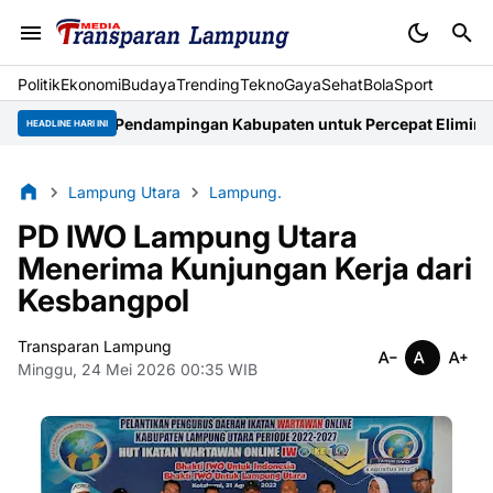
Politik
Ekonomi
Budaya
Trending
Tekno
Gaya
Sehat
BolaSport
t Pendampingan Kabupaten untuk Percepat Eliminasi TBC di Ta
HEADLINE HARI INI
Lampung Utara
Lampung.
PD IWO Lampung Utara
Menerima Kunjungan Kerja dari
Kesbangpol
Transparan Lampung
Minggu, 24 Mei 2026 00:35 WIB