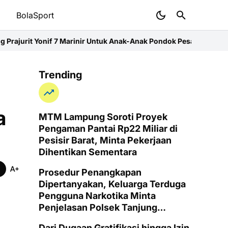
t
BolaSport
 Marinir Untuk Anak-Anak Pondok Pesantren Nurul Huda
Ketum For
Trending
a
MTM Lampung Soroti Proyek
Pengaman Pantai Rp22 Miliar di
Pesisir Barat, Minta Pekerjaan
Dihentikan Sementara
Prosedur Penangkapan
Dipertanyakan, Keluarga Terduga
Pengguna Narkotika Minta
Penjelasan Polsek Tanjung
Senang
Dari Dugaan Gratifikasi hingga Izin