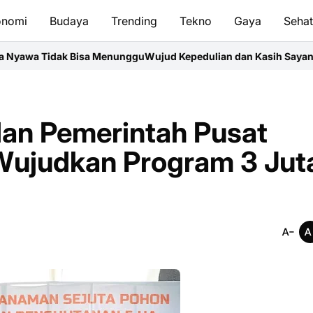
onomi
Budaya
Trending
Tekno
Gaya
Seha
sa Menunggu
Wujud Kepedulian dan Kasih Sayang Prajurit Yonif 7
an Pemerintah Pusat
 Wujudkan Program 3 Jut