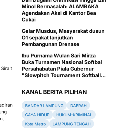
Minol Bermasalah: ALAMBAKA
Agendakan Aksi di Kantor Bea
Cukai
Gelar Musdus, Masyarakat dusun
O1 sepakat lanjutkan
Pembangunan Drenase
Ibu Purnama Wulan Sari Mirza
Buka Turnamen Nasional Softbal
Sirait
Persahabatan Piala Gubernur
"Slowpitch Tournament Softball
2025" di Lapangan Emas PKOR
Way Halim, Bandarlampung
KANAL BERITA PILIHAN
adiran
BANDAR LAMPUNG
DAERAH
ung
GAYA HIDUP
HUKUM-KRIMINAL
n,
Kota Metro
LAMPUNG TENGAH