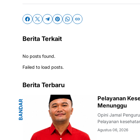
Berita Terkait
No posts found.
Failed to load posts.
Berita Terbaru
G
Pelayanan Kese
B
A
N
D
A
R
L
A
M
P
U
N
Menunggu
Opini Jamal Pengur
Pelayanan kesehatan
warganya. Di tenga
Agustus 06, 2026
masyarakat terhadap