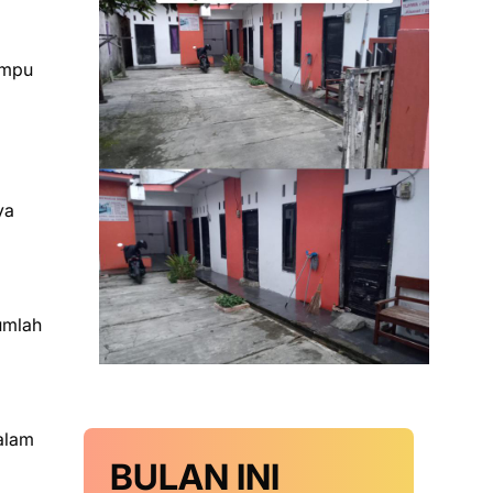
ampu
ya
umlah
alam
BULAN INI