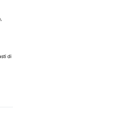
,
sti di