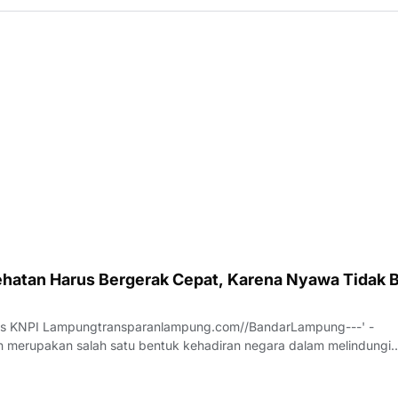
hatan Harus Bergerak Cepat, Karena Nyawa Tidak B
us KNPI Lampungtransparanlampung.com//BandarLampung---' -
 merupakan salah satu bentuk kehadiran negara dalam melindungi
h pesatnya perkembangan teknologi dan meningkatnya ekspektasi
 pelayanan publik, sektor kesehatan dituntu