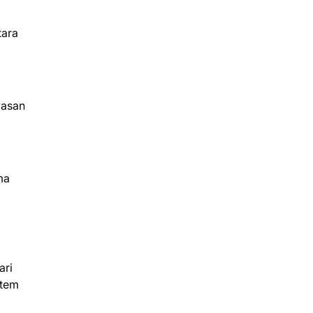
tara
wasan
ma
ari
stem