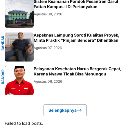
LAMPUNG
Sistem Keamanan Pondok Pesantren Darul
Fattah Kampus II Di Pertanyakan
Agustus 08, 2026
G
Aspeknas Lampung Soroti Kualitas Proyek,
B
A
N
D
A
R
L
A
M
P
U
N
Minta Praktik “Pinjam Bendera” Dihentikan
Agustus 07, 2026
G
Pelayanan Kesehatan Harus Bergerak Cepat,
B
A
N
D
A
R
L
A
M
P
U
N
Karena Nyawa Tidak Bisa Menunggu
Agustus 06, 2026
Selengkapnya
Failed to load posts.