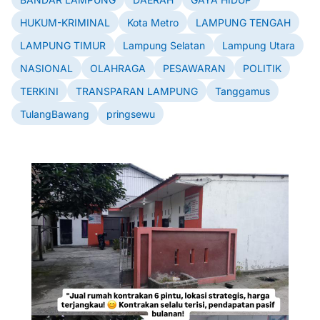
HUKUM-KRIMINAL
Kota Metro
LAMPUNG TENGAH
LAMPUNG TIMUR
Lampung Selatan
Lampung Utara
NASIONAL
OLAHRAGA
PESAWARAN
POLITIK
TERKINI
TRANSPARAN LAMPUNG
Tanggamus
TulangBawang
pringsewu