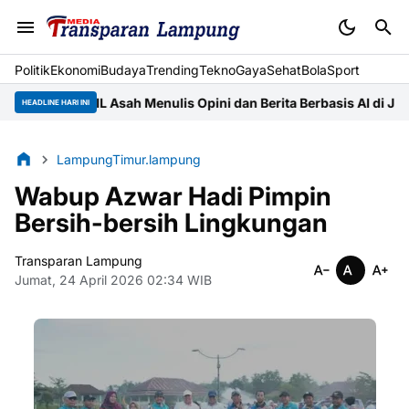
Politik
Ekonomi
Budaya
Trending
Tekno
Gaya
Sehat
BolaSport
 UIN RIL Asah Menulis Opini dan Berita Berbasis AI di JMSI Lamp
HEADLINE HARI INI
LampungTimur.lampung
Wabup Azwar Hadi Pimpin
Bersih-bersih Lingkungan
Transparan Lampung
Jumat, 24 April 2026 02:34 WIB