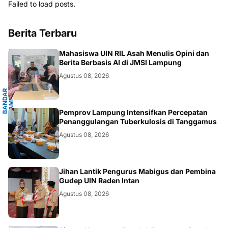
Failed to load posts.
Berita Terbaru
G
Mahasiswa UIN RIL Asah Menulis Opini dan
Berita Berbasis AI di JMSI Lampung
Agustus 08, 2026
B
A
N
D
A
R
L
A
M
P
U
N
G
.
L
A
M
P
U
N
.LAMPUNG
Pemprov Lampung Intensifkan Percepatan
Penanggulangan Tuberkulosis di Tanggamus
Agustus 08, 2026
.LAMPUNG
Jihan Lantik Pengurus Mabigus dan Pembina
Gudep UIN Raden Intan
Agustus 08, 2026