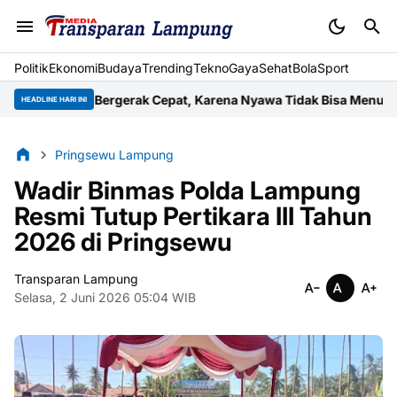
Politik
Ekonomi
Budaya
Trending
Tekno
Gaya
Sehat
BolaSport
arus Bergerak Cepat, Karena Nyawa Tidak Bisa Menunggu
Wujud 
HEADLINE HARI INI
Pringsewu Lampung
Wadir Binmas Polda Lampung
Resmi Tutup Pertikara III Tahun
2026 di Pringsewu
Transparan Lampung
Selasa, 2 Juni 2026 05:04 WIB