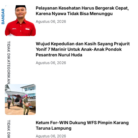
G
Pelayanan Kesehatan Harus Bergerak Cepat,
B
A
N
D
A
R
L
A
M
P
U
N
Karena Nyawa Tidak Bisa Menunggu
Agustus 06, 2026
TIDAK DIKATEGORIKAN
Wujud Kepedulian dan Kasih Sayang Prajurit
Yonif 7 Marinir Untuk Anak-Anak Pondok
Pesantren Nurul Huda
Agustus 06, 2026
Ketum For-WIN Dukung WFS Pimpin Karang
Taruna Lampung
Agustus 06, 2026