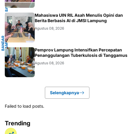
G
Mahasiswa UIN RIL Asah Menulis Opini dan
Berita Berbasis AI di JMSI Lampung
Agustus 08, 2026
B
A
N
D
A
R
L
A
M
P
U
N
G
.
L
A
M
P
U
N
.LAMPUNG
Pemprov Lampung Intensifkan Percepatan
Penanggulangan Tuberkulosis di Tanggamus
Agustus 08, 2026
Selengkapnya
Failed to load posts.
Trending