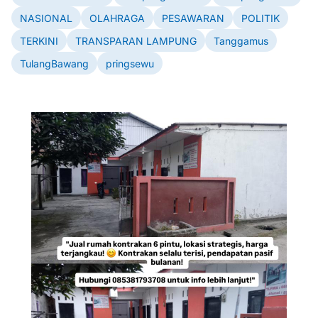
NASIONAL
OLAHRAGA
PESAWARAN
POLITIK
TERKINI
TRANSPARAN LAMPUNG
Tanggamus
TulangBawang
pringsewu