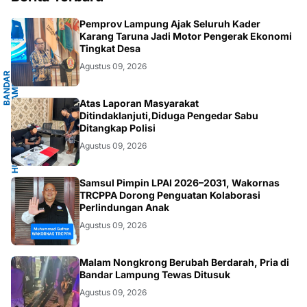
G
Pemprov Lampung Ajak Seluruh Kader
Karang Taruna Jadi Motor Pengerak Ekonomi
Tingkat Desa
Agustus 09, 2026
B
A
N
D
A
R
L
A
M
P
U
N
G
.
L
A
M
P
U
N
HUKUM/KRIMINAL
Atas Laporan Masyarakat
Ditindaklanjuti,Diduga Pengedar Sabu
Ditangkap Polisi
Agustus 09, 2026
JAKARTA
Samsul Pimpin LPAI 2026–2031, Wakornas
TRCPPA Dorong Penguatan Kolaborasi
Perlindungan Anak
Agustus 09, 2026
BANDARLAMPUNG
Malam Nongkrong Berubah Berdarah, Pria di
Bandar Lampung Tewas Ditusuk
Agustus 09, 2026