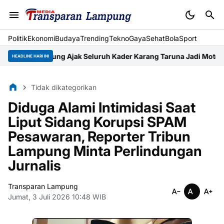
Politik
Ekonomi
Budaya
Trending
Tekno
Gaya
Sehat
BolaSport
 Lampung Ajak Seluruh Kader Karang Taruna Jadi Motor Penger
HEADLINE HARI INI
Tidak dikategorikan
Diduga Alami Intimidasi Saat
Liput Sidang Korupsi SPAM
Pesawaran, Reporter Tribun
Lampung Minta Perlindungan
Jurnalis
Transparan Lampung
Jumat, 3 Juli 2026 10:48 WIB