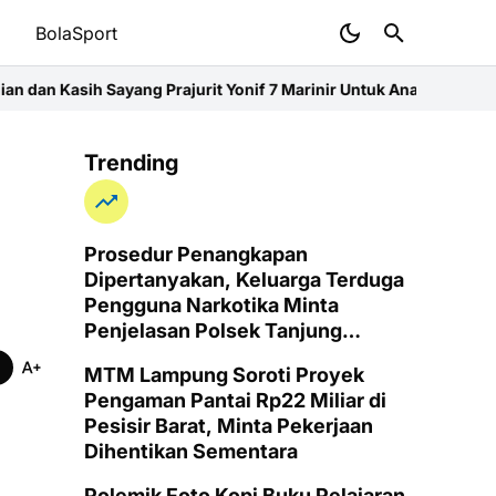
t
BolaSport
Prajurit Yonif 7 Marinir Untuk Anak-Anak Pondok Pesantren Nuru
Trending
Prosedur Penangkapan
Dipertanyakan, Keluarga Terduga
Pengguna Narkotika Minta
Penjelasan Polsek Tanjung
Senang
MTM Lampung Soroti Proyek
Pengaman Pantai Rp22 Miliar di
Pesisir Barat, Minta Pekerjaan
Dihentikan Sementara
Polemik Foto Kopi Buku Pelajaran