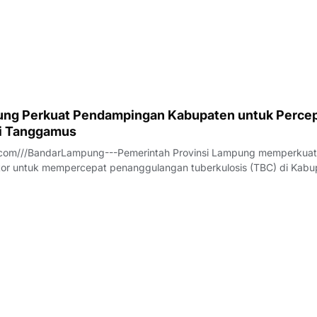
ng Perkuat Pendampingan Kabupaten untuk Perce
di Tanggamus
com///BandarLampung---Pemerintah Provinsi Lampung memperkuat
ektor untuk mempercepat penanggulangan tuberkulosis (TBC) di Kab
ersebut dibahas dalam Rapat Koordinasi Tim Percepatan Penanggu
B) Kabupaten Tanggamus yan