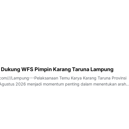
 Dukung WFS Pimpin Karang Taruna Lampung
com///Lampung---Pelaksanaan Temu Karya Karang Taruna Provinsi
gustus 2026 menjadi momentum penting dalam menentukan arah
an tersebut untuk lima tahun ke depan. Di tengah dinamika tersebut
ilalahi (WFS) mencuat sebagai salah s