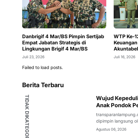
Danbrigif 4 Mar/BS Pimpin Sertijab
WTP Ke-12
Empat Jabatan Strategis di
Keuangan
Lingkungan Brigif 4 Mar/BS
Akuntabe
Juli 23, 2026
Juli 16, 2026
Failed to load posts.
Berita Terbaru
TIDAK DIKATEGORIKAN
Wujud Kepedulia
Anak Pondok Pe
transparanlampung.c
dipimpin langsung ol
beaserta Ketua dan 
Agustus 06, 2026
Kunjungan Sosial te