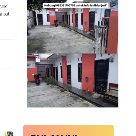
sek
akat.