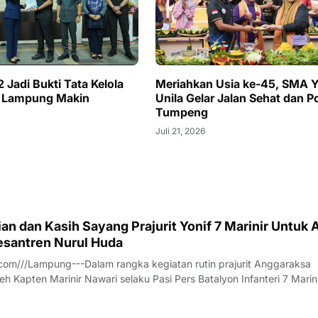
 Jadi Bukti Tata Kelola
Meriahkan Usia ke-45, SMA 
 Lampung Makin
Unila Gelar Jalan Sehat dan 
l
Tumpeng
Juli 21, 2026
n dan Kasih Sayang Prajurit Yonif 7 Marinir Untuk 
santren Nurul Huda
om///Lampung---Dalam rangka kegiatan rutin prajurit Anggaraksa
eh Kapten Marinir Nawari selaku Pasi Pers Batalyon Infanteri 7 Marin
anggota Jalasenastri Ranting A Cabang 7 PG Kormar melaksanakan
rhadap anak anak Yatim - P