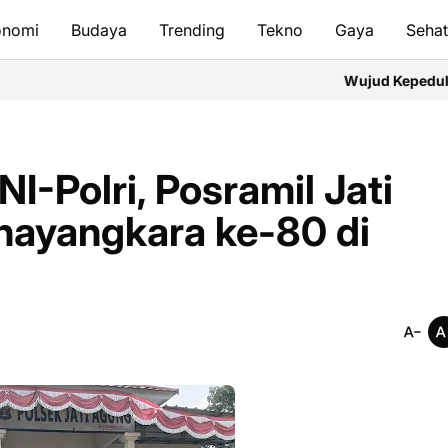
onomi
Budaya
Trending
Tekno
Gaya
Seha
Wujud Kepedulian dan Kasih Sayang 
I-Polri, Posramil Jati
hayangkara ke-80 di