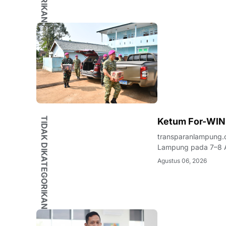
TIDAK DIKATEGORIKAN
Ketum For-WIN
transparanlampung.
Lampung pada 7–8 A
organisasi kepemuda
Agustus 06, 2026
nama Wahrul Fauzi S