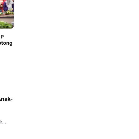
YP
Potong
Anak-
ir