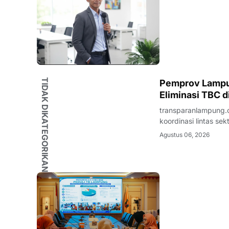
TIDAK DIKATEGORIKAN
Pemprov Lampu
Eliminasi TBC 
transparanlampung.
koordinasi lintas s
Tanggamus. Upaya t
Agustus 06, 2026
Tuberkulosis (TP2T