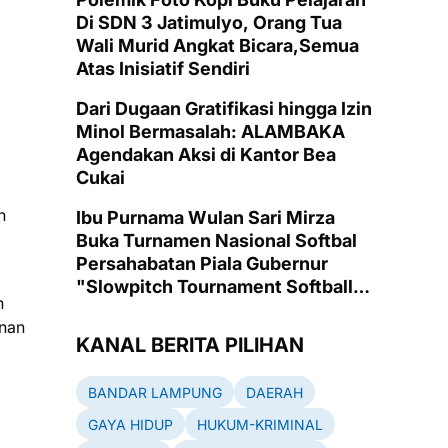
Di SDN 3 Jatimulyo, Orang Tua
Wali Murid Angkat Bicara,Semua
Atas Inisiatif Sendiri
Dari Dugaan Gratifikasi hingga Izin
Minol Bermasalah: ALAMBAKA
Agendakan Aksi di Kantor Bea
Cukai
n
Ibu Purnama Wulan Sari Mirza
Buka Turnamen Nasional Softbal
Persahabatan Piala Gubernur
"Slowpitch Tournament Softball
n
2025" di Lapangan Emas PKOR
anan
Way Halim, Bandarlampung
KANAL BERITA PILIHAN
BANDAR LAMPUNG
DAERAH
GAYA HIDUP
HUKUM-KRIMINAL