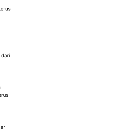
terus
 dari
u
erus
gar