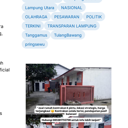
Lampung Utara
NASIONAL
OLAHRAGA
PESAWARAN
POLITIK
TERKINI
TRANSPARAN LAMPUNG
ra
g,
Tanggamus
TulangBawang
pringsewu
uh
icial
s