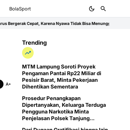
t
BolaSport
, Karena Nyawa Tidak Bisa Menunggu
Wujud Kepedulian dan Kasih 
Trending
MTM Lampung Soroti Proyek
Pengaman Pantai Rp22 Miliar di
Pesisir Barat, Minta Pekerjaan
Dihentikan Sementara
Prosedur Penangkapan
Dipertanyakan, Keluarga Terduga
Pengguna Narkotika Minta
Penjelasan Polsek Tanjung
Senang
Dari Dugaan Gratifikasi hingga Izin