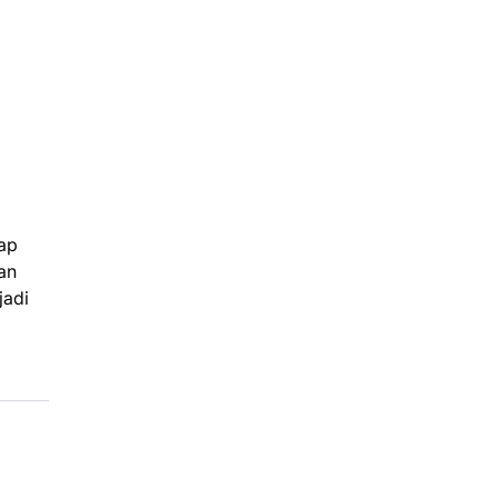
rap
an
jadi