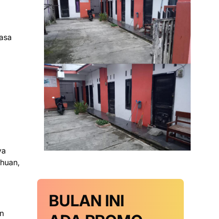
iasa
ya
ahuan,
BULAN INI
an