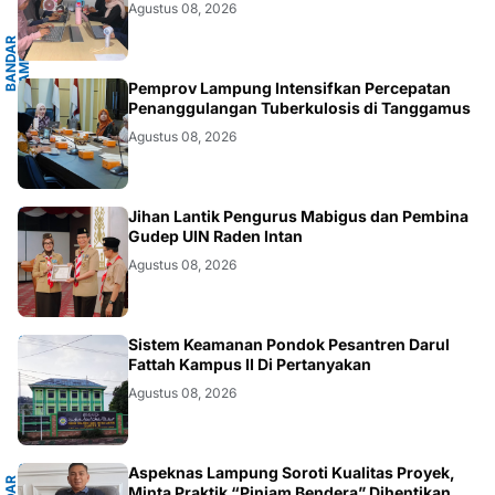
G
Agustus 08, 2026
B
A
N
D
A
R
L
A
M
P
U
N
G
.
L
A
M
P
U
N
.LAMPUNG
Pemprov Lampung Intensifkan Percepatan
Penanggulangan Tuberkulosis di Tanggamus
Agustus 08, 2026
.LAMPUNG
Jihan Lantik Pengurus Mabigus dan Pembina
Gudep UIN Raden Intan
Agustus 08, 2026
LAMPUNG
Sistem Keamanan Pondok Pesantren Darul
Fattah Kampus II Di Pertanyakan
Agustus 08, 2026
Aspeknas Lampung Soroti Kualitas Proyek,
Minta Praktik “Pinjam Bendera” Dihentikan