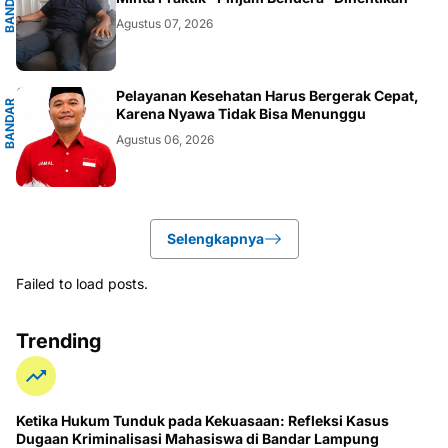
G
B
A
N
D
A
R
L
A
M
P
U
N
Agustus 07, 2026
G
Pelayanan Kesehatan Harus Bergerak Cepat,
B
A
N
D
A
R
L
A
M
P
U
N
Karena Nyawa Tidak Bisa Menunggu
Agustus 06, 2026
Selengkapnya
Failed to load posts.
Trending
Ketika Hukum Tunduk pada Kekuasaan: Refleksi Kasus
Dugaan Kriminalisasi Mahasiswa di Bandar Lampung