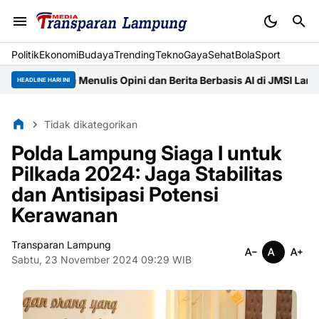
Politik
Ekonomi
Budaya
Trending
Tekno
Gaya
Sehat
BolaSport
Asah Menulis Opini dan Berita Berbasis AI di JMSI Lampung
Pempr
HEADLINE HARI INI
Tidak dikategorikan
Polda Lampung Siaga I untuk
Pilkada 2024: Jaga Stabilitas
dan Antisipasi Potensi
Kerawanan
Transparan Lampung
Sabtu, 23 November 2024 09:29 WIB