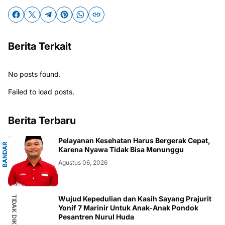
Berita Terkait
No posts found.
Failed to load posts.
Berita Terbaru
G
Pelayanan Kesehatan Harus Bergerak Cepat,
B
A
N
D
A
R
L
A
M
P
U
N
Karena Nyawa Tidak Bisa Menunggu
Agustus 06, 2026
Wujud Kepedulian dan Kasih Sayang Prajurit
Yonif 7 Marinir Untuk Anak-Anak Pondok
Pesantren Nurul Huda