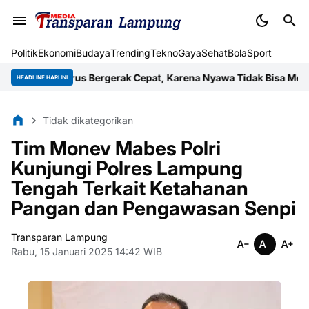
Politik
Ekonomi
Budaya
Trending
Tekno
Gaya
Sehat
BolaSport
an Harus Bergerak Cepat, Karena Nyawa Tidak Bisa Menunggu
Wuj
HEADLINE HARI INI
Tidak dikategorikan
Tim Monev Mabes Polri
Kunjungi Polres Lampung
Tengah Terkait Ketahanan
Pangan dan Pengawasan Senpi
Transparan Lampung
Rabu, 15 Januari 2025 14:42 WIB