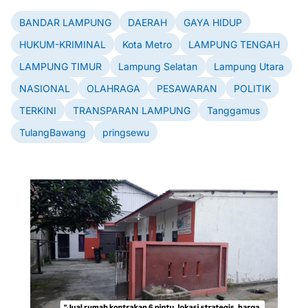
BANDAR LAMPUNG
DAERAH
GAYA HIDUP
HUKUM-KRIMINAL
Kota Metro
LAMPUNG TENGAH
LAMPUNG TIMUR
Lampung Selatan
Lampung Utara
NASIONAL
OLAHRAGA
PESAWARAN
POLITIK
TERKINI
TRANSPARAN LAMPUNG
Tanggamus
TulangBawang
pringsewu