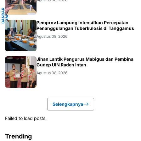
G
B
A
N
D
A
R
L
A
M
P
U
N
G
.
L
A
M
P
U
N
.LAMPUNG
Pemprov Lampung Intensifkan Percepatan
Penanggulangan Tuberkulosis di Tanggamus
Agustus 08, 2026
.LAMPUNG
Jihan Lantik Pengurus Mabigus dan Pembina
Gudep UIN Raden Intan
Agustus 08, 2026
Selengkapnya
Failed to load posts.
Trending