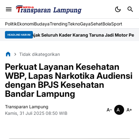
Politik
Ekonomi
Budaya
Trending
Tekno
Gaya
Sehat
BolaSport
ung Ajak Seluruh Kader Karang Taruna Jadi Motor Pengerak Ek
HEADLINE HARI INI
Tidak dikategorikan
Perkuat Layanan Kesehatan
WBP, Lapas Narkotika Audiensi
dengan BPJS Kesehatan
Bandar Lampung
Transparan Lampung
Kamis, 31 Juli 2025 08:50 WIB