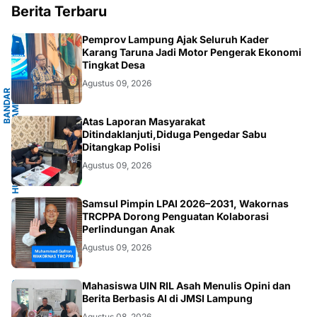
Berita Terbaru
G
Pemprov Lampung Ajak Seluruh Kader
Karang Taruna Jadi Motor Pengerak Ekonomi
Tingkat Desa
Agustus 09, 2026
B
A
N
D
A
R
L
A
M
P
U
N
G
.
L
A
M
P
U
N
HUKUM/KRIMINAL
Atas Laporan Masyarakat
Ditindaklanjuti,Diduga Pengedar Sabu
Ditangkap Polisi
Agustus 09, 2026
JAKARTA
Samsul Pimpin LPAI 2026–2031, Wakornas
TRCPPA Dorong Penguatan Kolaborasi
Perlindungan Anak
Agustus 09, 2026
Mahasiswa UIN RIL Asah Menulis Opini dan
Berita Berbasis AI di JMSI Lampung
Agustus 08, 2026