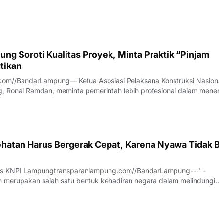
ng Soroti Kualitas Proyek, Minta Praktik “Pinjam
tikan
com//BandarLampung— Ketua Asosiasi Pelaksana Konstruksi Nasion
, Ronal Ramdan, meminta pemerintah lebih profesional dalam mene
a proyek konstruksi.Hal itu disampaikan Ronal saat diwawancarai t
anya, Jumat (7/8/2026).
hatan Harus Bergerak Cepat, Karena Nyawa Tidak B
us KNPI Lampungtransparanlampung.com//BandarLampung---' -
 merupakan salah satu bentuk kehadiran negara dalam melindungi
h pesatnya perkembangan teknologi dan meningkatnya ekspektasi
 pelayanan publik, sektor kesehatan dituntu