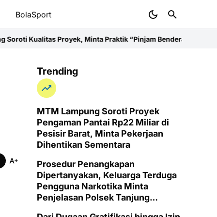
t
BolaSport
royek, Minta Praktik “Pinjam Bendera” Dihentikan
Pelayanan Kese
Trending
MTM Lampung Soroti Proyek
Pengaman Pantai Rp22 Miliar di
Pesisir Barat, Minta Pekerjaan
Dihentikan Sementara
Prosedur Penangkapan
Dipertanyakan, Keluarga Terduga
Pengguna Narkotika Minta
Penjelasan Polsek Tanjung
Senang
Dari Dugaan Gratifikasi hingga Izin