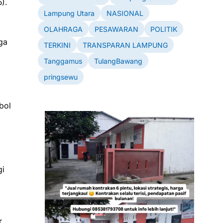
).
Lampung Utara
NASIONAL
OLAHRAGA
PESAWARAN
POLITIK
uga
TERKINI
TRANSPARAN LAMPUNG
Tanggamus
TulangBawang
pringsewu
bol
gi
r