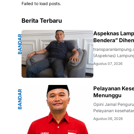
Failed to load posts.
Berita Terbaru
G
Aspeknas Lampu
B
A
N
D
A
R
L
A
M
P
U
N
Bendera” Dihen
transparanlampung.
(Aspeknas) Lampung
perusahaan pelaksan
Agustus 07, 2026
media di ruang kerj
G
Pelayanan Kese
B
A
N
D
A
R
L
A
M
P
U
N
Menunggu
Opini Jamal Pengur
Pelayanan kesehatan
warganya. Di tenga
Agustus 06, 2026
masyarakat terhadap