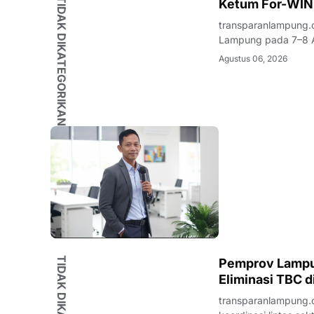
TIDAK DIKATEGORIKAN
Ketum For-WIN
transparanlampung.
Lampung pada 7–8 A
organisasi kepemuda
Agustus 06, 2026
nama Wahrul Fauzi S
Pemprov Lampu
Eliminasi TBC 
transparanlampung.