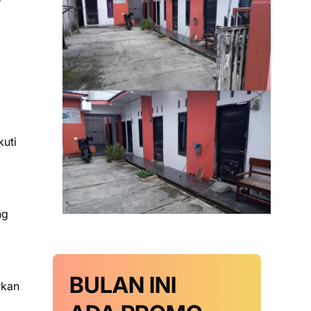
kuti
ng
BULAN INI
rkan