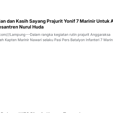
n dan Kasih Sayang Prajurit Yonif 7 Marinir Untuk 
santren Nurul Huda
om///Lampung---Dalam rangka kegiatan rutin prajurit Anggaraksa
eh Kapten Marinir Nawari selaku Pasi Pers Batalyon Infanteri 7 Marin
anggota Jalasenastri Ranting A Cabang 7 PG Kormar melaksanakan
rhadap anak anak Yatim - P