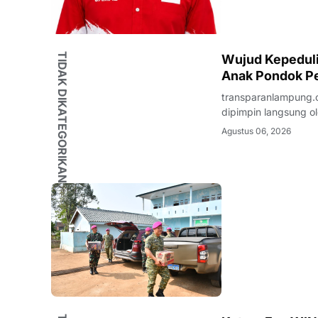
TIDAK DIKATEGORIKAN
Wujud Kepedulia
Anak Pondok Pe
transparanlampung.c
dipimpin langsung ol
beaserta Ketua dan 
Agustus 06, 2026
Kunjungan Sosial te