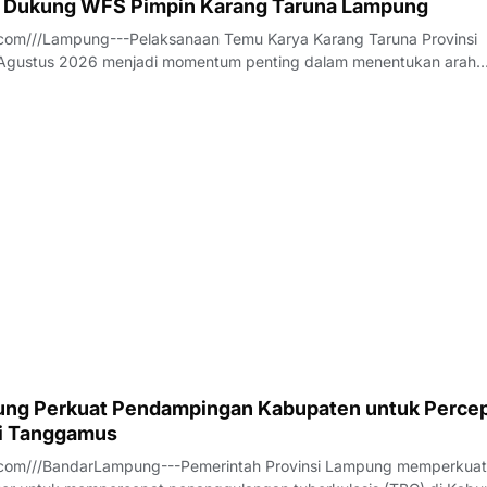
 Dukung WFS Pimpin Karang Taruna Lampung
com///Lampung---Pelaksanaan Temu Karya Karang Taruna Provinsi
gustus 2026 menjadi momentum penting dalam menentukan arah
an tersebut untuk lima tahun ke depan. Di tengah dinamika tersebut
ilalahi (WFS) mencuat sebagai salah s
ng Perkuat Pendampingan Kabupaten untuk Perce
di Tanggamus
com///BandarLampung---Pemerintah Provinsi Lampung memperkuat