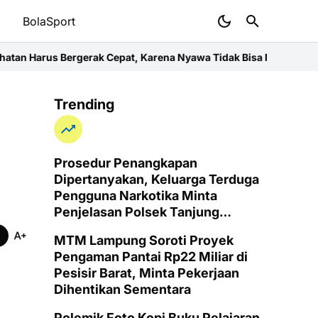
t
BolaSport
erak Cepat, Karena Nyawa Tidak Bisa Menunggu
Wujud Kepedulian
Trending
Prosedur Penangkapan
Dipertanyakan, Keluarga Terduga
Pengguna Narkotika Minta
Penjelasan Polsek Tanjung
Senang
MTM Lampung Soroti Proyek
Pengaman Pantai Rp22 Miliar di
Pesisir Barat, Minta Pekerjaan
Dihentikan Sementara
Polemik Foto Kopi Buku Pelajaran