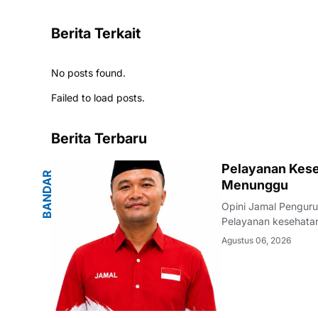
Berita Terkait
No posts found.
Failed to load posts.
Berita Terbaru
G
Pelayanan Kese
B
A
N
D
A
R
L
A
M
P
U
N
Menunggu
Opini Jamal Pengur
Pelayanan kesehatan
warganya. Di tenga
Agustus 06, 2026
masyarakat terhadap