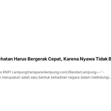
hatan Harus Bergerak Cepat, Karena Nyawa Tidak B
us KNPI Lampungtransparanlampung.com//BandarLampung---' -
 merupakan salah satu bentuk kehadiran negara dalam melindungi
h pesatnya perkembangan teknologi dan meningkatnya ekspektasi
 pelayanan publik, sektor kesehatan dituntu