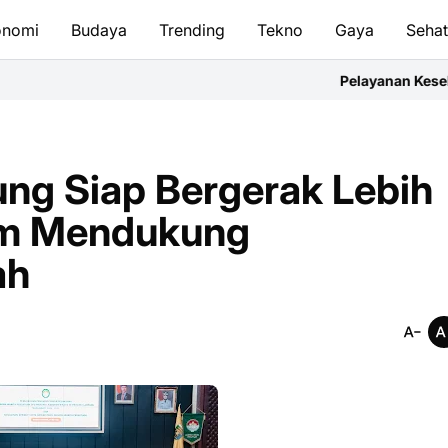
onomi
Budaya
Trending
Tekno
Gaya
Seha
Pelayanan Kesehatan Harus Berg
ng Siap Bergerak Lebih
lam Mendukung
ah