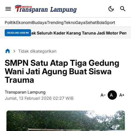
Politik
Ekonomi
Budaya
Trending
Tekno
Gaya
Sehat
BolaSport
 Ajak Seluruh Kader Karang Taruna Jadi Motor Pengerak Ekono
HEADLINE HARI INI
Tidak dikategorikan
SMPN Satu Atap Tiga Gedung
Wani Jati Agung Buat Siswa
Trauma
Transparan Lampung
Jumat, 13 Februari 2026 02:27 WIB