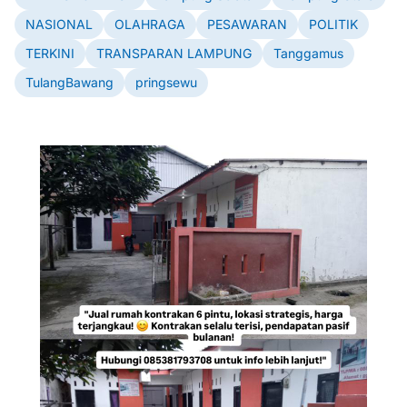
NASIONAL
OLAHRAGA
PESAWARAN
POLITIK
TERKINI
TRANSPARAN LAMPUNG
Tanggamus
TulangBawang
pringsewu