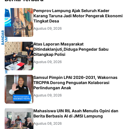
G
Pemprov Lampung Ajak Seluruh Kader
Karang Taruna Jadi Motor Pengerak Ekonomi
Tingkat Desa
Agustus 09, 2026
B
A
N
D
A
R
L
A
M
P
U
N
G
.
L
A
M
P
U
N
HUKUM/KRIMINAL
Atas Laporan Masyarakat
Ditindaklanjuti,Diduga Pengedar Sabu
Ditangkap Polisi
Agustus 09, 2026
JAKARTA
Samsul Pimpin LPAI 2026–2031, Wakornas
TRCPPA Dorong Penguatan Kolaborasi
Perlindungan Anak
Agustus 09, 2026
G
Mahasiswa UIN RIL Asah Menulis Opini dan
Berita Berbasis AI di JMSI Lampung
Agustus 08, 2026