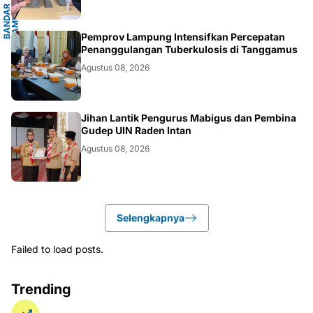
B
A
N
D
A
R
L
A
M
P
U
N
G
.
L
A
M
P
U
N
.LAMPUNG
Pemprov Lampung Intensifkan Percepatan
Penanggulangan Tuberkulosis di Tanggamus
Agustus 08, 2026
.LAMPUNG
Jihan Lantik Pengurus Mabigus dan Pembina
Gudep UIN Raden Intan
Agustus 08, 2026
Selengkapnya
Failed to load posts.
Trending