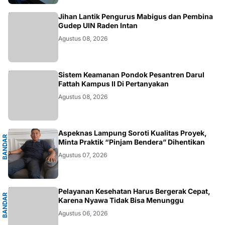
.LAMPUNG
Jihan Lantik Pengurus Mabigus dan Pembina
Gudep UIN Raden Intan
Agustus 08, 2026
LAMPUNG
Sistem Keamanan Pondok Pesantren Darul
Fattah Kampus II Di Pertanyakan
Agustus 08, 2026
G
Aspeknas Lampung Soroti Kualitas Proyek,
B
A
N
D
A
R
L
A
M
P
U
N
Minta Praktik “Pinjam Bendera” Dihentikan
Agustus 07, 2026
G
Pelayanan Kesehatan Harus Bergerak Cepat,
B
A
N
D
A
R
L
A
M
P
U
N
Karena Nyawa Tidak Bisa Menunggu
Agustus 06, 2026