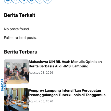
Berita Terkait
No posts found.
Failed to load posts.
Berita Terbaru
G
Mahasiswa UIN RIL Asah Menulis Opini dan
Berita Berbasis AI di JMSI Lampung
Agustus 08, 2026
B
A
N
D
A
R
L
A
M
P
U
N
G
.
L
A
M
P
U
N
.LAMPUNG
Pemprov Lampung Intensifkan Percepatan
Penanggulangan Tuberkulosis di Tanggamus
Agustus 08, 2026