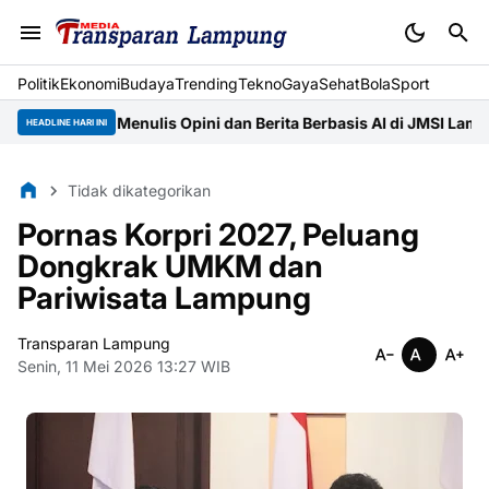
Politik
Ekonomi
Budaya
Trending
Tekno
Gaya
Sehat
BolaSport
ah Menulis Opini dan Berita Berbasis AI di JMSI Lampung
Pemprov
HEADLINE HARI INI
Tidak dikategorikan
Pornas Korpri 2027, Peluang
Dongkrak UMKM dan
Pariwisata Lampung
Transparan Lampung
Senin, 11 Mei 2026 13:27 WIB